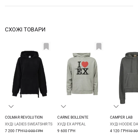
СХОЖІ ТОВАРИ
COLMAR REVOLUTION
CARNE BOLLENTE
CAMPER LAB
XS
S
M
L
M
L
XL
S
M
ХУДІ LADIES SWEATSHIRTS
ХУДІ EX APPEAL
ХУДІ HOODIE D
7 200 ГРН
12 000 ГРН
9 600 ГРН
4 120 ГРН
10 30