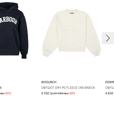
WOOLRICH
EDWI
0
12
14
S
S
B
СВІТШОТ DRY PD FLEECE CREWNECK
СВІТ
грн
-30%
4 550 грн
9 100 грн
-50%
4 830
XX