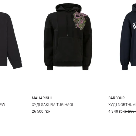
MAHARISHI
BARBOUR
XS
S
M
8
1
REW
ХУДІ SAKURA TUGIHAGI
ХУДІ NORTHUM
26 500 грн
4 340 грн
6 200 