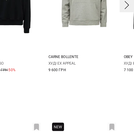
CARNE BOLLENTE
OBEY
S
S
M
M
L
XL
S
GO
ХУДІ EX APPEAL
ХУДІ 
 ГРН
-50%
9 600 ГРН
7 100
L
XXL
XX