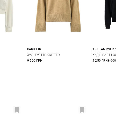
BARBOUR
ARTE ANTWERP
M
6
8
10
12
XXS
X
ХУДІ EVETTE KNITTED
ХУДІ HEART LO
9 500 ГРН
4 250 ГРН
8 500
L
X