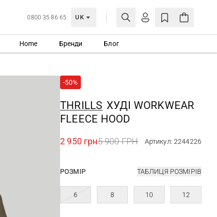
UK
0800 35 86 65
Home
Бренди
Блог
МОЯ ОБЛІКІВКА
УВІЙТИ
-50%
Ще не зареєстровані?
СТВОРИТИ ОБЛІКІВКУ
THRILLS
ХУДІ WORKWEAR
FLEECE HOOD
2 950 грн
5 900 ГРН
Артикул: 2244226
РОЗМІР
ТАБЛИЦЯ РОЗМІРІВ
6
8
10
12