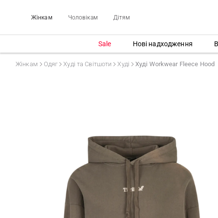
Жінкам
Чоловікам
Дітям
Sale
Нові надходження
В
Жінкам
Одяг
Худі та Світшоти
Худі
Худі Workwear Fleece Hood