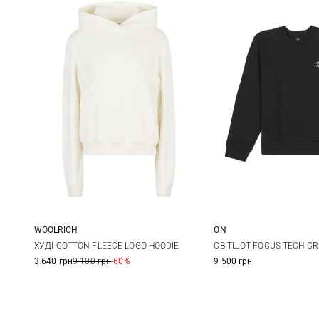
WOOLRICH
ON
XXS
XS
S
M
L
ХУДІ COTTON FLEECE LOGO HOODIE
СВІТШОТ FOCUS TECH C
3 640 грн
9 100 грн
-60%
9 500 грн
L
XL