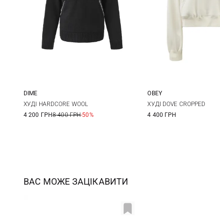
DIME
OBEY
S
M
L
XS
S
ХУДІ HARDCORE WOOL
ХУДІ DOVE CROPPED
4 200 ГРН
8 400 ГРН
-50%
4 400 ГРН
ВАС МОЖЕ ЗАЦІКАВИТИ