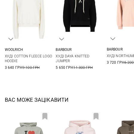
BARBOUR
WOOLRICH
BARBOUR
8
10
XXS
XS
S
M
8
10
12
ХУДІ NORTHUM
ХУДІ COTTON FLEECE LOGO
ХУДІ DAYA KNITTED
18
L
XL
HOODIE
JUMPER
3 720 ГРН
6 200
3 640 ГРН
9 100 ГРН
5 650 ГРН
11 300 ГРН
ВАС МОЖЕ ЗАЦІКАВИТИ