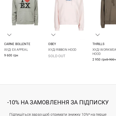
CARNE BOLLENTE
OBEY
THRILLS
M
L
XL
XS
S
M
6
8
ХУДІ EX APPEAL
ХУДІ RIBBON HOOD
ХУДІ WORKWEA
HOOD
9 600 грн
SOLD OUT
2 950 грн
5 900 
-10% НА ЗАМОВЛЕННЯ ЗА ПІДПИСКУ
Підпишіться зараз щоб отримати знижку 10%* на перше