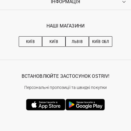
ІНФОРМАЦІЯ
Увійти
Повернення
Реєстрація
Гарантія
Мої замовлення
Програма лояльності
Вакансії
Обране
Наші магазини
НАШІ МАГАЗИНИ
Ostriv Club+
Про OSTRIV
Підписка на новини
Рекомендації з догляду
КИЇВ
КИЇВ
ЛЬВІВ
КИЇВ ОБЛ
ВСТАНОВЛЮЙТЕ ЗАСТОСУНОК OSTRIV!
Персональні пропозиції та швидкі покупки