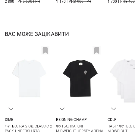
2 800 ГРН
5 600 ГРН
1 170 ГРН
3 900 ГРН
1 700 ГРН
3 400
ВАС МОЖЕ ЗАЦІКАВИТИ
DIME
REIGNING CHAMP
CDLP
M
L
M
L
XL
XXL
S
M
ФУТБОЛКА 2 ОД CLASSIC 2
ФУТБОЛКА KNIT
НАБІР ФУТБОЛО
XXL
3XL
PACK UNDERSHIRTS
MIDWEIGHT JERSEY ARENA
MIDWEIGHT