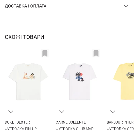
ДОСТАВКА І ОПЛАТА
СХОЖІ ТОВАРИ
DUKE+DEXTER
CARNE BOLLENTE
BARBOUR INTE
M
L
XL
XXL
S
M
L
XL
S
M
ФУТБОЛКА PIN UP
ФУТБОЛКА CLUB MAD
ФУТБОЛКА CE
XXL
XXL
3XL