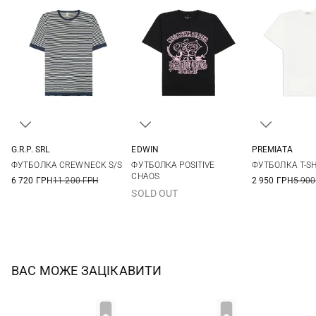
G.R.P. SRL
EDWIN
PREMIATA
4
5
6
7
M
L
XL
M
L
ФУТБОЛКА CREWNECK S/S
ФУТБОЛКА POSITIVE
ФУТБОЛКА T-SH
CHAOS
6 720 ГРН
11 200 ГРН
2 950 ГРН
5 900
SOLD OUT
ВАС МОЖЕ ЗАЦІКАВИТИ