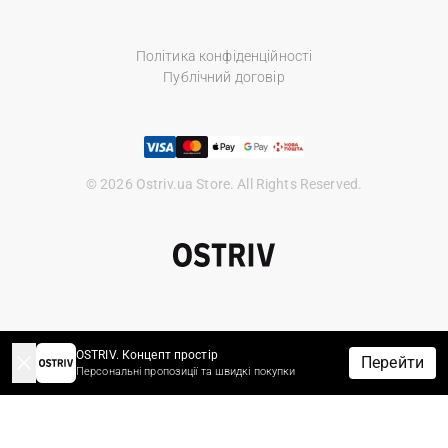
Політика конфіденційності
Публічний договір
© 2026 Ostriv.ua Store. All Rights Reserved.
OSTRIV. Концепт простір
Перейти
Персональні пропозиції та швидкі покупки