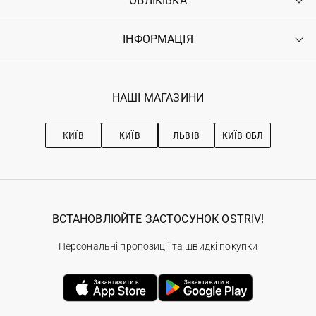
ОБЛІКІВКА
Доставка
Оплата
ІНФОРМАЦІЯ
Увійти
Повернення
Реєстрація
Гарантія
Мої замовлення
Програма лояльності
Вакансії
Обране
Наші магазини
НАШІ МАГАЗИНИ
Ostriv Club+
Про OSTRIV
Підписка на новини
Рекомендації з догляду
КИЇВ
КИЇВ
ЛЬВІВ
КИЇВ ОБЛ
ВСТАНОВЛЮЙТЕ ЗАСТОСУНОК OSTRIV!
Персональні пропозиції та швидкі покупки