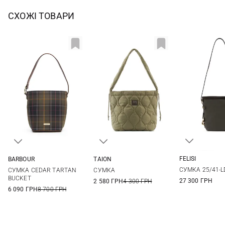
СХОЖІ ТОВАРИ
FELISI
BARBOUR
TAION
One Si
One Size
One Size
СУМКА 25/41-L
СУМКА CEDAR TARTAN
СУМКА
BUCKET
27 300 ГРН
2 580 ГРН
4 300 ГРН
6 090 ГРН
8 700 ГРН