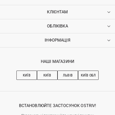
КЛІЄНТАМ
ОБЛІКІВКА
Контакти
Доставка
Оплата
ІНФОРМАЦІЯ
Увійти
Повернення
Реєстрація
Гарантія
Мої замовлення
Програма лояльності
Вакансії
Обране
Наші магазини
НАШІ МАГАЗИНИ
Ostriv Club+
Про OSTRIV
Підписка на новини
Рекомендації з догляду
КИЇВ
КИЇВ
ЛЬВІВ
КИЇВ ОБЛ
ВСТАНОВЛЮЙТЕ ЗАСТОСУНОК OSTRIV!