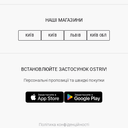
Реєстрація
Гарантія
Мої замовлення
Програма лояльності
Вакансії
Обране
Наші магазини
НАШІ МАГАЗИНИ
Ostriv Club+
Про OSTRIV
Підписка на новини
Рекомендації з догляду
КИЇВ
КИЇВ
ЛЬВІВ
КИЇВ ОБЛ
ВСТАНОВЛЮЙТЕ ЗАСТОСУНОК OSTRIV!
Персональні пропозиції та швидкі покупки
Політика конфіденційності