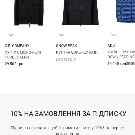
ADD
C.P. COMPANY
SNOW PEAK
46
48
M
L
XL
XXL
M
L
XL
ЖИЛЕТ ПУХОВИ
КУРТКА MICRO-REPS
КУРТКА GORE-TEX RAIN
DOWN PADDING
HOODED LENS
SOLD OUT
14 140 грн
20 2
29 500 грн
-10% НА ЗАМОВЛЕННЯ ЗА ПІДПИСКУ
Підпишіться зараз щоб отримати знижку 10%* на перше
замовлення.