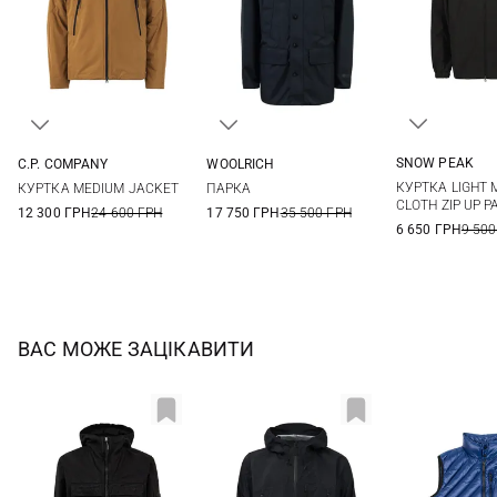
SNOW PEAK
C.P. COMPANY
WOOLRICH
M
L
44
46
48
50
M
L
XL
XXL
КУРТКА LIGHT
КУРТКА MEDIUM JACKET
ПАРКА
54
58
3XL
CLOTH ZIP UP 
12 300 ГРН
24 600 ГРН
17 750 ГРН
35 500 ГРН
6 650 ГРН
9 500
ВАС МОЖЕ ЗАЦІКАВИТИ