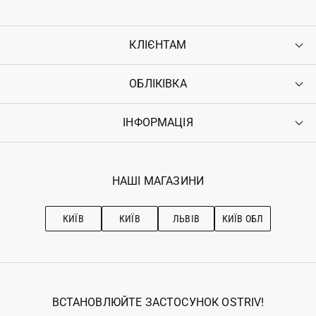
КЛІЄНТАМ
ОБЛІКІВКА
Контакти
Доставка
Оплата
ІНФОРМАЦІЯ
Увійти
Повернення
Реєстрація
Гарантія
Мої замовлення
Програма лояльності
Вакансії
Обране
Наші магазини
НАШІ МАГАЗИНИ
Ostriv Club+
Про OSTRIV
Підписка на новини
Рекомендації з догляду
КИЇВ
КИЇВ
ЛЬВІВ
КИЇВ ОБЛ
ВСТАНОВЛЮЙТЕ ЗАСТОСУНОК OSTRIV!