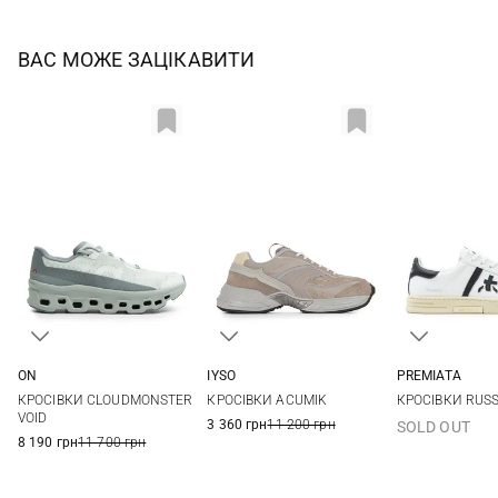
ВАС МОЖЕ ЗАЦІКАВИТИ
ON
IYSO
PREMIATA
41
42
42,5
43
42
43
44
40
41
КРОСІВКИ CLOUDMONSTER
КРОСІВКИ ACUMIK
КРОСІВКИ RUSS
44
44,5
45
46
44
45
VOID
3 360 грн
11 200 грн
SOLD OUT
47
47,5
8 190 грн
11 700 грн