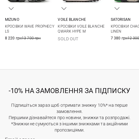
MIZUNO
VOILE BLANCHE
SATORISAN
10 UK
10,5 UK
40
42
44
45
40
41
КРОСІВКИ WAVE PROPHECY
КРОСІВКИ VOILE BLANCHE
КРОСІВКИ CHA
46
44
45
LS
QWARK HYPE M
LINEN
8 220 грн
13 700 грн
7 380 грн
12 300
SOLD OUT
-10% НА ЗАМОВЛЕННЯ ЗА ПІДПИСКУ
Підпишіться зараз щоб отримати знижку 10%* на перше
замовлення.
Першими дізнавайтеся про новини, знижки та розпродажі.
*Знижки не сумуються з іншими знижками та акційними
пропозиціями.