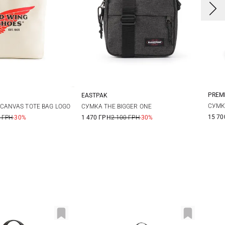
PREM
EASTPAK
One Size
One Size
СУМК
CANVAS TOTE BAG LOGO
СУМКА THE BIGGER ONE
15 70
 ГРН
-30%
1 470 ГРН
2 100 ГРН
-30%