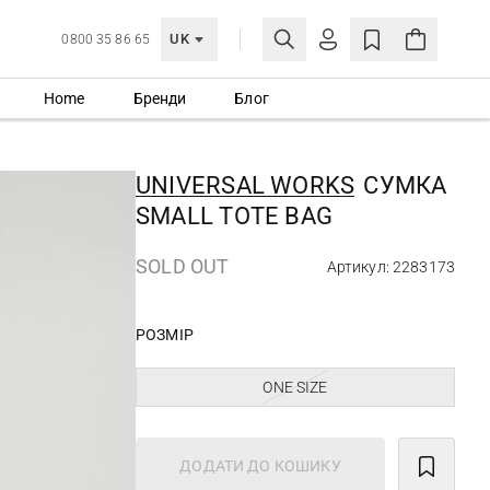
UK
0800 35 86 65
Home
Бренди
Блог
МОЯ ОБЛІКІВКА
УВІЙТИ
UNIVERSAL WORKS
СУМКА
Ще не зареєстровані?
SMALL TOTE BAG
СТВОРИТИ ОБЛІКІВКУ
SOLD OUT
Артикул: 2283173
РОЗМІР
ONE SIZE
ДОДАТИ ДО КОШИКУ