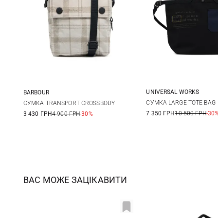
UNIVERSAL WORKS
BARBOUR
One Size
One Size
СУМКА LARGE TOTE BAG
СУМКА TRANSPORT CROSSBODY
7 350 ГРН
10 500 ГРН
-30
3 430 ГРН
4 900 ГРН
-30%
ВАС МОЖЕ ЗАЦІКАВИТИ