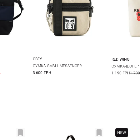
OBEY
RED WING
One Size
СУМКА SMALL MESSENGER
СУМКА-ШОПЕР 
%
3 600 ГРН
1 190 ГРН
1 700