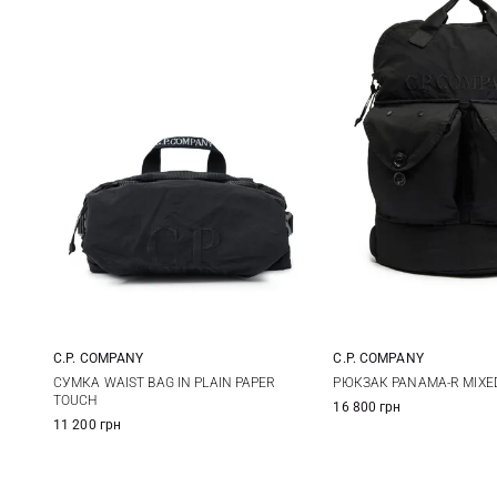
C.P. COMPANY
C.P. COMPANY
One Size
One Size
СУМКА WAIST BAG IN PLAIN PAPER
РЮКЗАК PANAMA-R MIXED
TOUCH
16 800 грн
11 200 грн