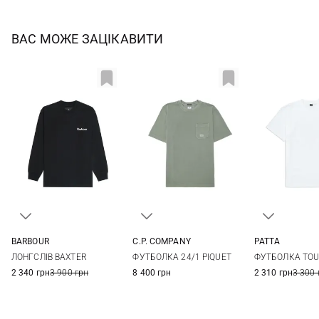
ВАС МОЖЕ ЗАЦІКАВИТИ
BARBOUR
C.P. COMPANY
PATTA
36
38
40
42
M
L
XL
XXL
XS
S
ЛОНГСЛІВ BAXTER
ФУТБОЛКА 24/1 PIQUET
ФУТБОЛКА TOU
44
XL
XXL
2 340 грн
3 900 грн
8 400 грн
2 310 грн
3 300 