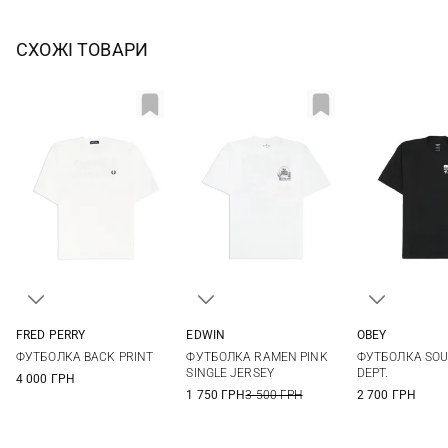
СХОЖІ ТОВАРИ
FRED PERRY
EDWIN
OBEY
S
M
L
XL
XS
S
M
L
S
M
ФУТБОЛКА BACK PRINT
ФУТБОЛКА RAMEN PINK
ФУТБОЛКА SOU
XL
XXL
SINGLE JERSEY
DEPT.
4 000 ГРН
1 750 ГРН
3 500 ГРН
2 700 ГРН