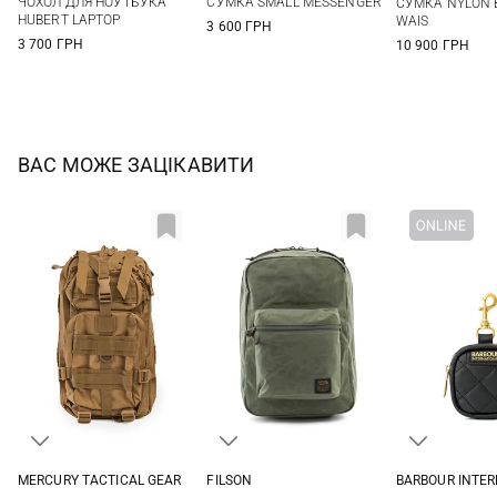
ЧОХОЛ ДЛЯ НОУТБУКА
СУМКА SMALL MESSENGER
СУМКА NYLON B
HUBERT LAPTOP
WAIS
3 600 ГРН
3 700 ГРН
10 900 ГРН
ВАС МОЖЕ ЗАЦІКАВИТИ
MERCURY TACTICAL GEAR
FILSON
BARBOUR INTE
29Л
One Size
One Si