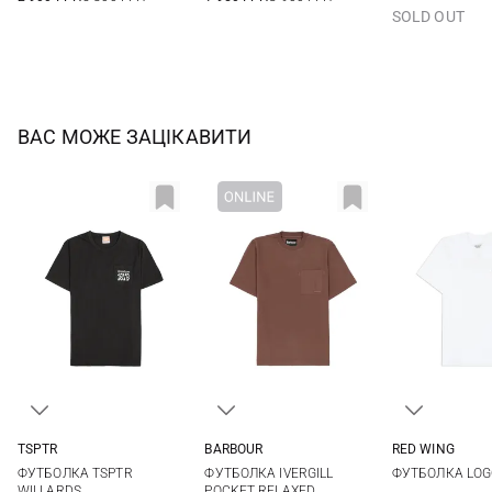
SOLD OUT
ВАС МОЖЕ ЗАЦІКАВИТИ
TSPTR
BARBOUR
RED WING
M
L
XL
XXL
S
M
L
XL
M
L
ФУТБОЛКА TSPTR
ФУТБОЛКА IVERGILL
ФУТБОЛКА LOG
XXL
WILLARDS
POCKET RELAXED