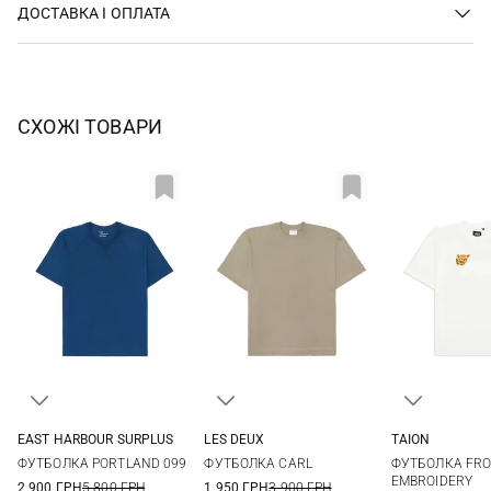
ДОСТАВКА І ОПЛАТА
СХОЖІ ТОВАРИ
EAST HARBOUR SURPLUS
LES DEUX
TAION
S
M
L
XL
M
L
XL
XXL
S
M
ФУТБОЛКА PORTLAND 099
ФУТБОЛКА CARL
ФУТБОЛКА FRO
XXL
EMBROIDERY
2 900 ГРН
5 800 ГРН
1 950 ГРН
3 900 ГРН