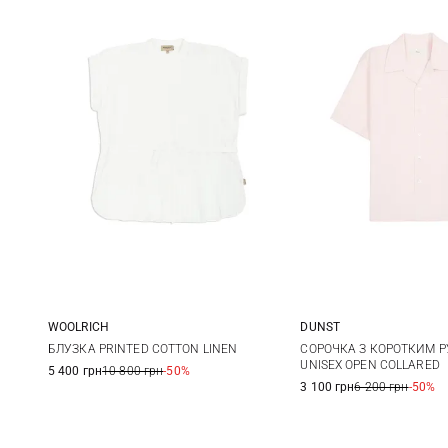
WOOLRICH
DUNST
XXS
XS
S
M
XS
S
БЛУЗКА PRINTED COTTON LINEN
СОРОЧКА З КОРОТКИМ 
UNISEX OPEN COLLARED
5 400 грн
10 800 грн
-50%
L
3 100 грн
6 200 грн
-50%