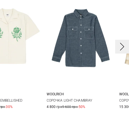
WOOLRICH
WOOL
S
M
L
S
X
 EMBELLISHED
СОРОЧКА LIGHT CHAMBRAY
СОРО
грн
-30%
4 800 грн
9 600 грн
-50%
15 30
X