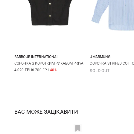
BARBOUR INTERNATIONAL
UMARMUNG
8
10
12
XS
S
СОРОЧКА З КОРОТКИМ РУКАВОМ PRIYA
СОРОЧКА STRIPED COTTO
4 020 ГРН
6 700 ГРН
-40%
SOLD OUT
ВАС МОЖЕ ЗАЦІКАВИТИ