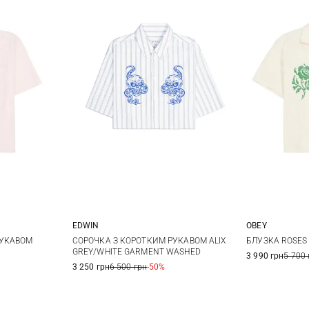
EDWIN
OBEY
M
XS
S
M
L
XS
РУКАВОМ
СОРОЧКА З КОРОТКИМ РУКАВОМ ALIX
БЛУЗКА ROSES
GREY/WHITE GARMENT WASHED
3 990 грн
5 700 
3 250 грн
6 500 грн
-50%