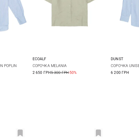
ECOALF
DUNST
M
S
M
L
S
N POPLIN
СОРОЧКА MELANIA
СОРОЧКА UNISE
2 650 ГРН
5 300 ГРН
-50%
6 200 ГРН