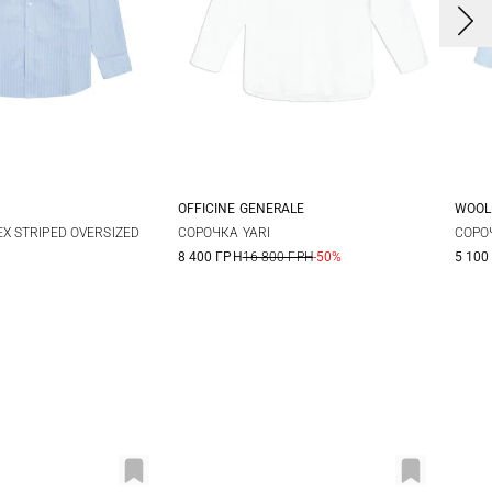
OFFICINE GENERALE
WOOL
M
L
XS
S
M
L
XX
X STRIPED OVERSIZED
СОРОЧКА YARI
СОРО
8 400 ГРН
16 800 ГРН
-50%
5 100
L