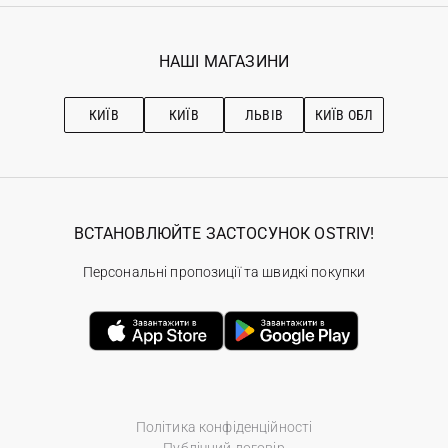
Гарантія
Мої замовлення
Програма лояльності
Вакансії
Обране
Наші магазини
НАШІ МАГАЗИНИ
Ostriv Club+
Про OSTRIV
Підписка на новини
Рекомендації з догляду
КИЇВ
КИЇВ
ЛЬВІВ
КИЇВ ОБЛ
ВСТАНОВЛЮЙТЕ ЗАСТОСУНОК OSTRIV!
Персональні пропозиції та швидкі покупки
Політика конфіденційності