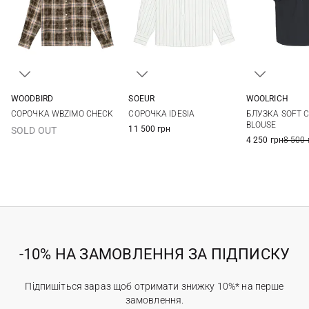
WOODBIRD
SOEUR
WOOLRICH
XS
S
M
34
36
38
40
XS
S
СОРОЧКА WBZIMO CHECK
СОРОЧКА IDESIA
БЛУЗКА SOFT 
42
BLOUSE
11 500 грн
SOLD OUT
4 250 грн
8 500 
-10% НА ЗАМОВЛЕННЯ ЗА ПІДПИСКУ
Підпишіться зараз щоб отримати знижку 10%* на перше
замовлення.