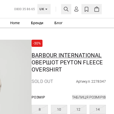
UK
0800 35 86 65
Home
Бренди
Блог
МОЯ ОБЛІКІВКА
УВІЙТИ
-30%
Ще не зареєстровані?
СТВОРИТИ ОБЛІКІВКУ
BARBOUR INTERNATIONAL
ОВЕРШОТ PEYTON FLEECE
OVERSHIRT
SOLD OUT
Артикул: 2278347
РОЗМІР
ТАБЛИЦЯ РОЗМІРІВ
8
10
12
14