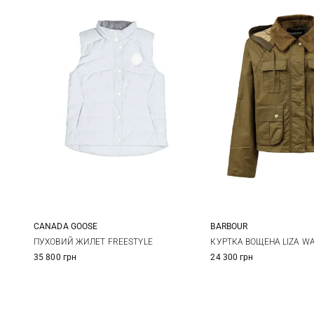
CANADA GOOSE
BARBOUR
XS
S
M
L
8
10
ПУХОВИЙ ЖИЛЕТ FREESTYLE
КУРТКА ВОЩЕНА LIZA W
35 800 грн
24 300 грн
XL