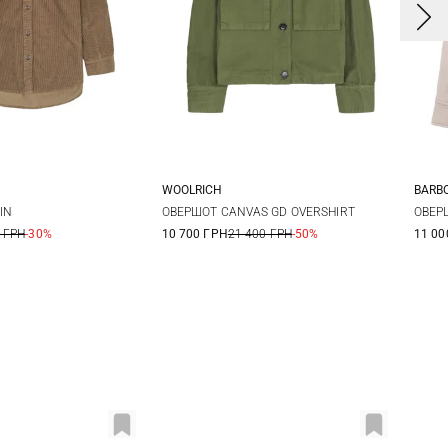
WOOLRICH
BARB
0
12
14
XS
S
M
L
8
IN
ОВЕРШОТ CANVAS GD OVERSHIRT
ОВЕР
 ГРН
-30%
10 700 ГРН
21 400 ГРН
-50%
11 00