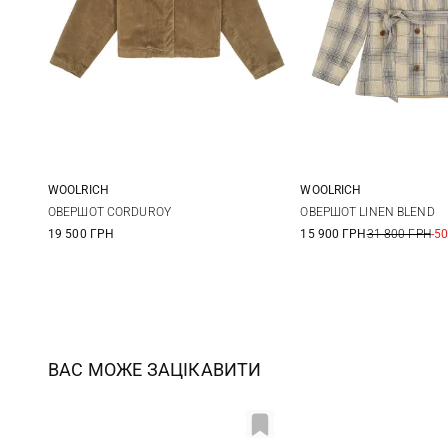
WOOLRICH
WOOLRICH
XS
S
M
L
S
ОВЕРШОТ CORDUROY
ОВЕРШОТ LINEN BLEND
19 500 ГРН
15 900 ГРН
31 800 ГРН
-5
XL
ВАС МОЖЕ ЗАЦІКАВИТИ