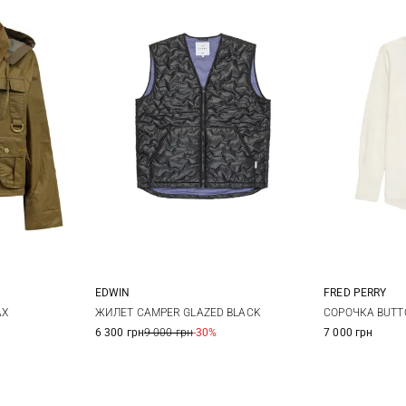
EDWIN
FRED PERRY
12
S
M
L
XL
6
AX
ЖИЛЕТ CAMPER GLAZED BLACK
СОРОЧКА BUT
6 300 грн
9 000 грн
-30%
7 000 грн