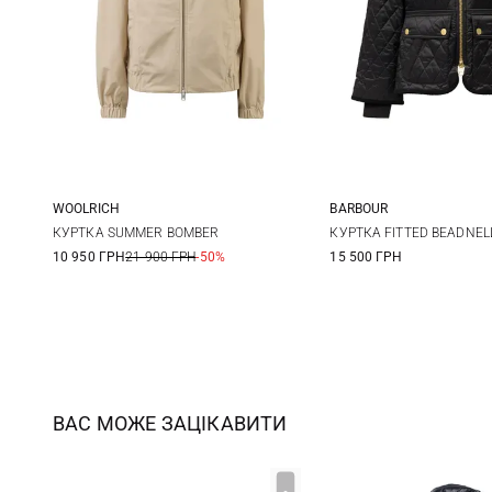
WOOLRICH
BARBOUR
XS
S
M
L
8
10
КУРТКА SUMMER BOMBER
КУРТКА FITTED BEADNELL
10 950 ГРН
21 900 ГРН
-50%
15 500 ГРН
ВАС МОЖЕ ЗАЦІКАВИТИ