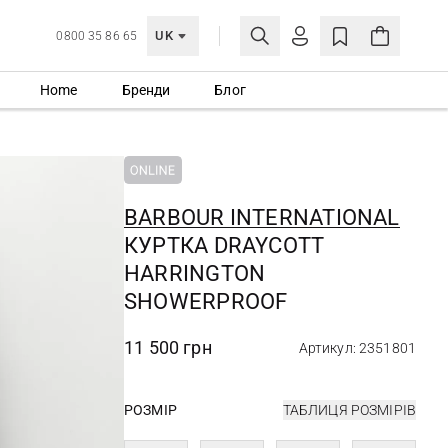
UK
0800 35 86 65
Home
Бренди
Блог
МОЯ ОБЛІКІВКА
УВІЙТИ
Ще не зареєстровані?
СТВОРИТИ ОБЛІКІВКУ
BARBOUR INTERNATIONAL
КУРТКА DRAYCOTT
HARRINGTON
SHOWERPROOF
11 500 грн
Артикул: 2351801
РОЗМІР
ТАБЛИЦЯ РОЗМІРІВ