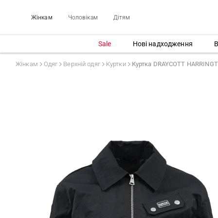
Жінкам
Чоловікам
Дітям
Sale
Нові надходження
В
Жінкам
Одяг
Верхній одяг
Куртки
Куртка DRAYCOTT HARRIN