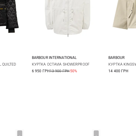
BARBOUR INTERNATIONAL
BARBOUR
12
14
8
10
12
14
8
1
 QUILTED
КУРТКА OCTAVIA SHOWERPROOF
КУРТКА KING
6 950 ГРН
13 900 ГРН
-50%
14 400 ГРН