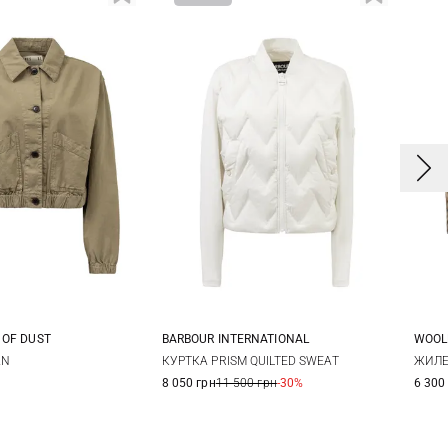
 OF DUST
BARBOUR INTERNATIONAL
WOOL
S
S
M
8
10
12
14
S
AN
КУРТКА PRISM QUILTED SWEAT
ЖИЛЕ
8 050 грн
11 500 грн
-30%
6 300