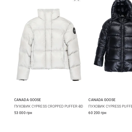
CANADA GOOSE
CANADA GOOSE
XS
S
M
L
XS
S
ПУХОВИК CYPRESS CROPPED PUFFER-BD
ПУХОВИК CYPRESS PUFF
53 000 грн
60 200 грн