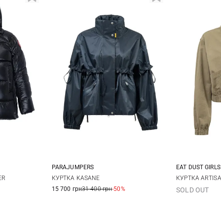
PARAJUMPERS
EAT DUST GIRLS
M
XL
XS
S
M
XXS
X
ER
КУРТКА KASANE
КУРТКА ARTIS
15 700 грн
31 400 грн
-50%
SOLD OUT