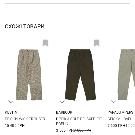
СХОЖІ ТОВАРИ
KESTIN
BARBOUR
PARAJUMPERS
M
L
XL
M
L
XL
31
32
БРЮКИ WICK TROUSER
БРЮКИ COLE RELAXED FIT
БРЮКИ LOVEL
35
36
POPLIN
15 400 ГРН
7 600 ГРН
15 20
3 500 ГРН
7 000 ГРН