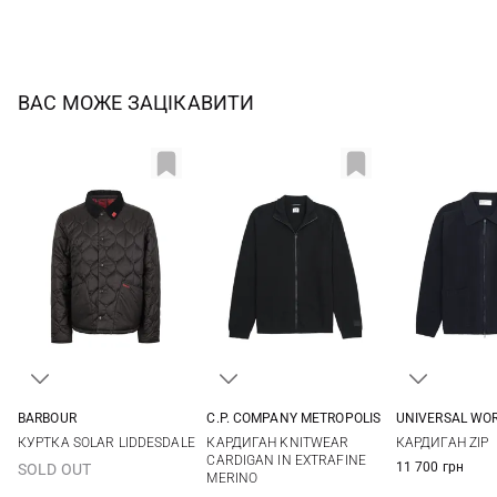
ВАС МОЖЕ ЗАЦІКАВИТИ
BARBOUR
C.P. COMPANY METROPOLIS
UNIVERSAL WO
S
M
L
XL
M
L
XL
M
L
КУРТКА SOLAR LIDDESDALE
КАРДИГАН KNITWEAR
КАРДИГАН ZIP
XXL
CARDIGAN IN EXTRAFINE
11 700 грн
SOLD OUT
MERINO