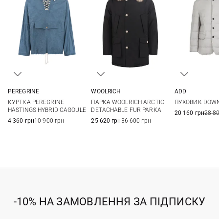
PEREGRINE
WOOLRICH
ADD
M
L
XL
S
M
L
XL
48
50
КУРТКА PEREGRINE
ПАРКА WOOLRICH ARCTIC
ПУХОВИК DOW
XXL
3XL
HASTINGS HYBRID CAGOULE
DETACHABLE FUR PARKA
20 160 грн
28 8
4 360 грн
10 900 грн
25 620 грн
36 600 грн
-10% НА ЗАМОВЛЕННЯ ЗА ПІДПИСКУ