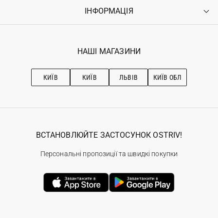
Оплата
ІНФОРМАЦІЯ
Увійти
Повернення
Реєстрація
Гарантія
Мої замовлення
Програма лояльності
Вакансії
Обране
Наші магазини
НАШІ МАГАЗИНИ
Ostriv Club+
Про OSTRIV
Підписка на новини
Рекомендації з догляду
КИЇВ
КИЇВ
ЛЬВІВ
КИЇВ ОБЛ
ВСТАНОВЛЮЙТЕ ЗАСТОСУНОК OSTRIV!
Персональні пропозиції та швидкі покупки