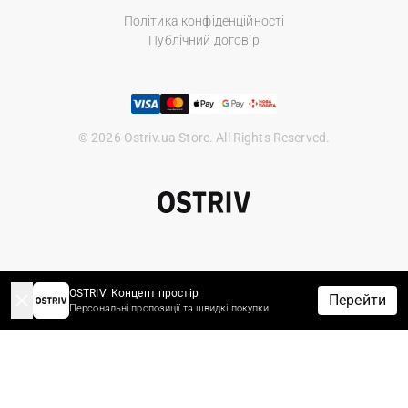
Політика конфіденційності
Публічний договір
© 2026 Ostriv.ua Store. All Rights Reserved.
OSTRIV. Концепт простір
Перейти
Персональні пропозиції та швидкі покупки