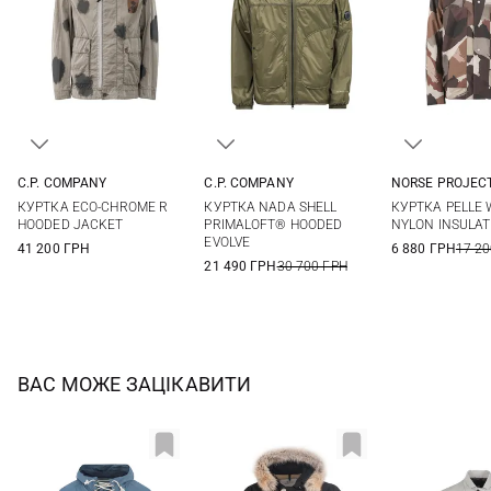
C.P. COMPANY
C.P. COMPANY
NORSE PROJEC
50
52
54
56
M
L
XL
XXL
M
L
КУРТКА ECO-CHROME R
КУРТКА NADA SHELL
КУРТКА PELLE
HOODED JACKET
PRIMALOFT® HOODED
NYLON INSULA
EVOLVE
41 200 ГРН
6 880 ГРН
17 20
21 490 ГРН
30 700 ГРН
ВАС МОЖЕ ЗАЦІКАВИТИ