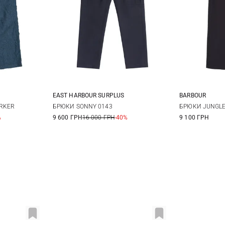
EAST HARBOUR SURPLUS
BARBOUR
4
5
46
48
50
52
30
3
ORKER
БРЮКИ SONNY 0143
БРЮКИ JUNGLE
%
9 600 ГРН
16 000 ГРН
-40%
9 100 ГРН
54
56
40