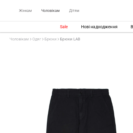
Жінкам
Чоловікам
Дітям
Sale
Нові надходження
В
Чоловікам
Одяг
Брюки
Брюки LAB