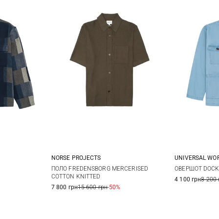
NORSE PROJECTS
UNIVERSAL WO
XL
XXL
S
M
L
XL
M
ПОЛО FREDENSBORG MERCERISED
ОВЕРШОТ DOCK
COTTON KNITTED
4 100 грн
8 200 
7 800 грн
15 600 грн
-50%