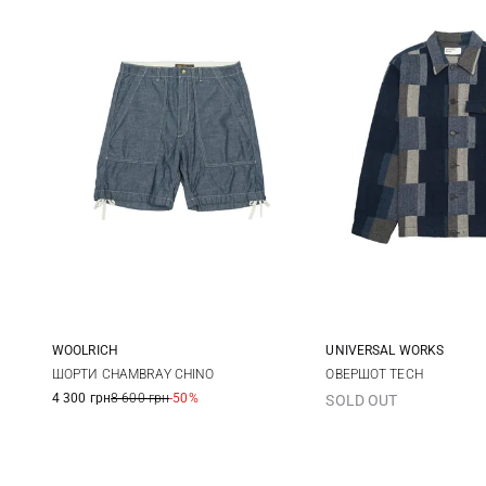
WOOLRICH
UNIVERSAL WORKS
34
M
L
ШОРТИ CHAMBRAY CHINO
ОВЕРШОТ TECH
4 300 грн
8 600 грн
-50%
SOLD OUT