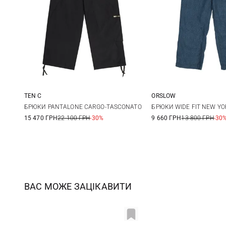
TEN C
ORSLOW
48
50
52
2
3
БРЮКИ PANTALONE CARGO-TASCONATO
БРЮКИ WIDE FIT NEW Y
15 470 ГРН
22 100 ГРН
-30%
9 660 ГРН
13 800 ГРН
-30
ВАС МОЖЕ ЗАЦІКАВИТИ