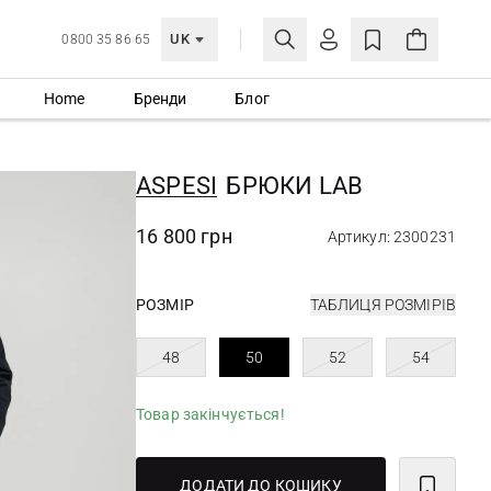
UK
0800 35 86 65
Home
Бренди
Блог
МОЯ ОБЛІКІВКА
УВІЙТИ
ASPESI
БРЮКИ LAB
Ще не зареєстровані?
СТВОРИТИ ОБЛІКІВКУ
16 800 грн
Артикул: 2300231
РОЗМІР
ТАБЛИЦЯ РОЗМІРІВ
48
50
52
54
Товар закінчується!
ДОДАТИ ДО КОШИКУ