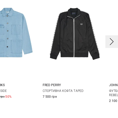
FRED PERRY
RKS
JOHN
S
M
L
XL
L
XL
XXL
СПОРТИВНА КОФТА TAPED
SIDE
ФУТБ
REBE
7 500 грн
грн
-50%
XXL
3X
2 100