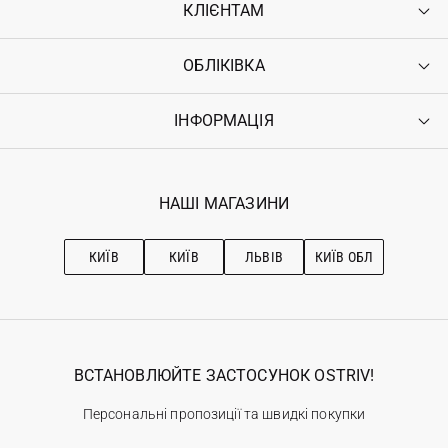
КЛІЄНТАМ
ОБЛІКІВКА
Контакти
Доставка
Оплата
ІНФОРМАЦІЯ
Увійти
Повернення
Реєстрація
Гарантія
Мої замовлення
Програма лояльності
Вакансії
Обране
Наші магазини
НАШІ МАГАЗИНИ
Ostriv Club+
Про OSTRIV
Підписка на новини
Рекомендації з догляду
КИЇВ
КИЇВ
ЛЬВІВ
КИЇВ ОБЛ
ВСТАНОВЛЮЙТЕ ЗАСТОСУНОК OSTRIV!
Персональні пропозиції та швидкі покупки