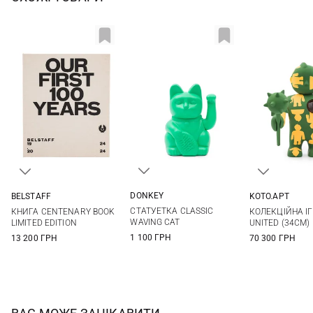
DONKEY
BELSTAFF
KOTO.APT
One Size
One Size
One Si
СТАТУЕТКА CLASSIC
КНИГА CENTENARY BOOK
КОЛЕКЦІЙНА І
WAVING CAT
LIMITED EDITION
UNITED (34СМ)
1 100 ГРН
13 200 ГРН
70 300 ГРН