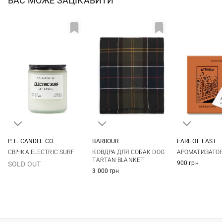
ВАС МОЖЕ ЗАЦІКАВИТИ
P. F. CANDLE CO.
BARBOUR
EARL OF EAST
205Г
One Size
10X7СМ
СВІЧКА ELECTRIC SURF
КОВДРА ДЛЯ СОБАК DOG
АРОМАТИЗАТО
TARTAN BLANKET
900 грн
SOLD OUT
3 000 грн