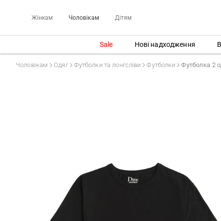
Жінкам
Чоловікам
Дітям
Sale
Нові надходження
В
Чоловікам
Одяг
Футболки та лонгсліви
Футболки
Футболка 2 од