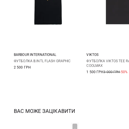
BARBOUR INTERNATIONAL
VIKTOS
M
L
XL
XXL
S
M
ФУТБОЛКА B.INTL FLASH GRAPHIC
ФУТБОЛКА VIKTOS TEE R
COOLMAX
2 500 ГРН
XXL
3XL
1 500 ГРН
3 000 ГРН
-50%
ВАС МОЖЕ ЗАЦІКАВИТИ