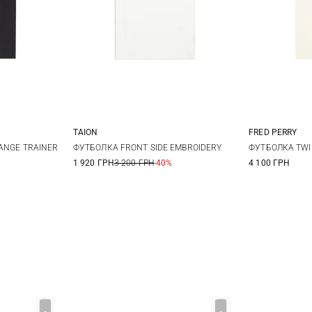
TAION
FRED PERRY
L
XL
S
M
L
XL
M
ANGE TRAINER
ФУТБОЛКА FRONT SIDE EMBROIDERY
ФУТБОЛКА TWI
1 920 ГРН
3 200 ГРН
-40%
4 100 ГРН