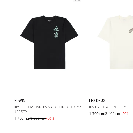
EDWIN
LES DEUX
S
M
L
XL
M
L
ФУТБОЛКА HARDWARE STORE SHIBUYA
ФУТБОЛКА BEN TROY
JERSEY
1 700 грн
3 400 грн
-50%
XXL
1 750 грн
3 500 грн
-50%