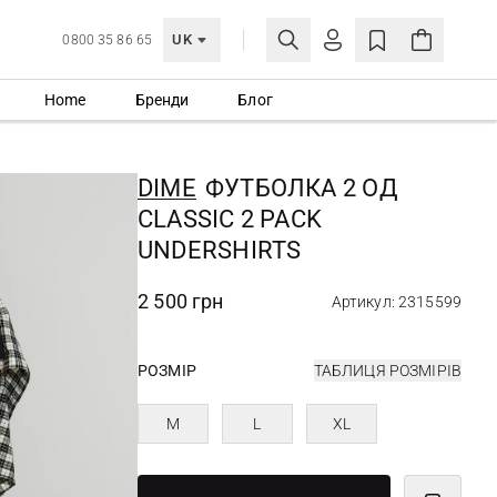
UK
0800 35 86 65
Home
Бренди
Блог
МОЯ ОБЛІКІВКА
УВІЙТИ
DIME
ФУТБОЛКА 2 ОД
Ще не зареєстровані?
CLASSIC 2 PACK
СТВОРИТИ ОБЛІКІВКУ
UNDERSHIRTS
2 500 грн
Артикул: 2315599
РОЗМІР
ТАБЛИЦЯ РОЗМІРІВ
M
L
XL