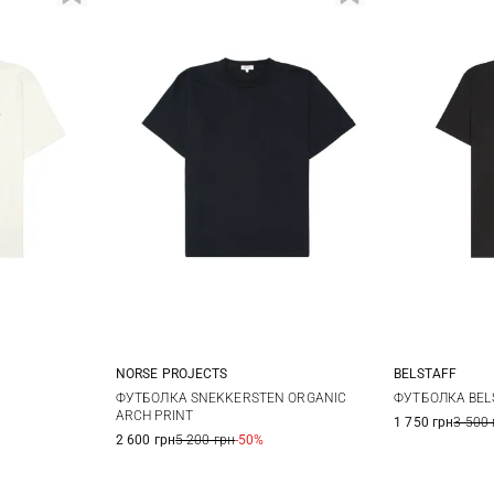
NORSE PROJECTS
BELSTAFF
XL
XXL
M
L
XL
S
ФУТБОЛКА SNEKKERSTEN ORGANIC
ФУТБОЛКА BELS
ARCH PRINT
1 750 грн
3 500 
XXL
3
2 600 грн
5 200 грн
-50%