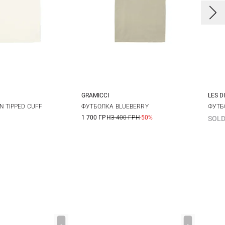
GRAMICCI
LES 
L
XL
XXL
S
M
L
XL
S
N TIPPED CUFF
ФУТБОЛКА BLUEBERRY
ФУТБ
1 700 ГРН
3 400 ГРН
-50%
SOLD
XX