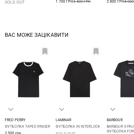
1 700 ГРН
3 400 ГРН
2 800 ГРН
4 000
SOLD OUT
ВАС МОЖЕ ЗАЦІКАВИТИ
FRED PERRY
LAMINAR
BARBOUR
S
M
L
XL
46
48
50
52
M
L
ФУТБОЛКА TAPED RINGER
ФУТБОЛКА IN INTERLOCK
BARBOUR X PAU
XXL
54
ФУТБОЛКА FO
3 500 грн
SOLD OUT