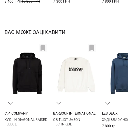
8 400 ГРН
16 800 ГРН
7 300 ГРН
7 800 ГРН
ВАС МОЖЕ ЗАЦІКАВИТИ
C.P. COMPANY
BARBOUR INTERNATIONAL
LES DEUX
S
M
L
XL
S
M
L
XL
S
M
ХУДІ IN DIAGONAL RAISED
СВІТШОТ JASON
ХУДІ BRADY HO
XXL
XXXL
XXL
FLEECE
TECHNIQUE
7 800 грн