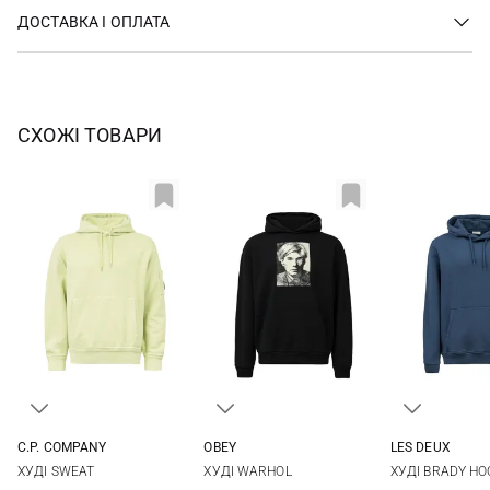
ДОСТАВКА І ОПЛАТА
СХОЖІ ТОВАРИ
C.P. COMPANY
OBEY
LES DEUX
XS
S
M
L
S
M
L
XL
S
M
ХУДІ SWEAT
ХУДІ WARHOL
ХУДІ BRADY HO
XL
XXL