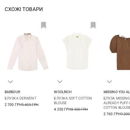
СХОЖІ ТОВАРИ
BARBOUR
WOOLRICH
MISSING YOU A
8
10
12
14
XS
S
M
L
L/XL
S/M
X
БЛУЗКА DERWENT
БЛУЗКА SOFT COTTON
БЛУЗА MISSING
BLOUSE
ALREADY PUFF-
2 700 ГРН
5 400 ГРН
COTTON BLOUS
4 250 ГРН
8 500 ГРН
2 760 ГРН
9 200