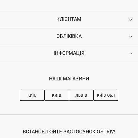
КЛІЄНТАМ
ОБЛІКІВКА
Контакти
Доставка
Оплата
ІНФОРМАЦІЯ
Увійти
Повернення
Реєстрація
Гарантія
Мої замовлення
Програма лояльності
Вакансії
Обране
Наші магазини
НАШІ МАГАЗИНИ
Ostriv Club+
Про OSTRIV
Підписка на новини
Рекомендації з догляду
КИЇВ
КИЇВ
ЛЬВІВ
КИЇВ ОБЛ
ВСТАНОВЛЮЙТЕ ЗАСТОСУНОК OSTRIV!