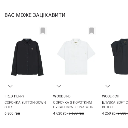
ВАС МОЖЕ ЗАЦІКАВИТИ
FRED PERRY
WOODBIRD
WOOLRICH
8
10
12
XS
S
M
L
XS
S
СОРОЧКА BUTTON-DOWN
СОРОЧКА З КОРОТКИМ
БЛУЗКА SOFT 
SHIRT
РУКАВОМ WBLUNA WOK
BLOUSE
6 800 грн
4 620 грн
6 600 грн
4 250 грн
8 500 