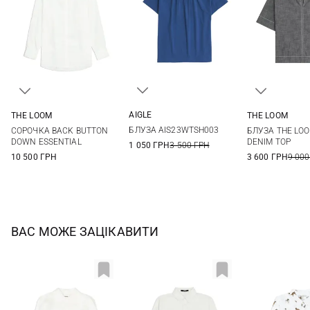
AIGLE
THE LOOM
THE LOOM
S
M
L
XL
S
M
L
S
M
БЛУЗА AIS23WTSH003
СОРОЧКА BACK BUTTON
БЛУЗА THE LO
DOWN ESSENTIAL
DENIM TOP
1 050 ГРН
3 500 ГРН
10 500 ГРН
3 600 ГРН
9 000
ВАС МОЖЕ ЗАЦІКАВИТИ