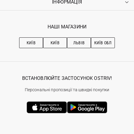
ІНФОРМАЦІЯ
Увійти
Повернення
Реєстрація
Гарантія
Мої замовлення
Програма лояльності
Вакансії
Обране
Наші магазини
НАШІ МАГАЗИНИ
Ostriv Club+
Про OSTRIV
Підписка на новини
Рекомендації з догляду
КИЇВ
КИЇВ
ЛЬВІВ
КИЇВ ОБЛ
ВСТАНОВЛЮЙТЕ ЗАСТОСУНОК OSTRIV!
Персональні пропозиції та швидкі покупки