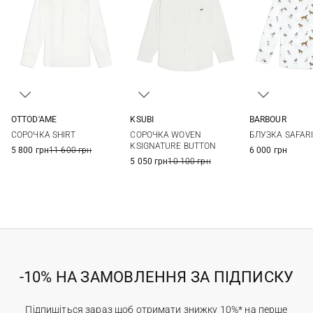
OTTOD'AME
KSUBI
BARBOUR
36
38
40
42
M
L
XL
8
10
СОРОЧКА SHIRT
СОРОЧКА WOVEN
БЛУЗКА SAFAR
44
16
KSIGNATURE BUTTON
5 800 грн
11 600 грн
6 000 грн
5 050 грн
10 100 грн
-10% НА ЗАМОВЛЕННЯ ЗА ПІДПИСКУ
Підпишіться зараз щоб отримати знижку 10%* на перше