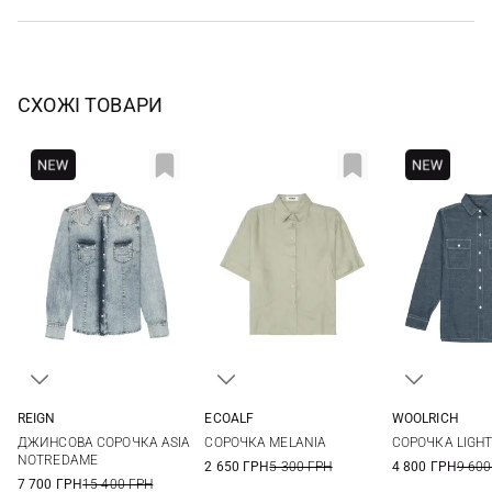
СХОЖІ ТОВАРИ
REIGN
ECOALF
WOOLRICH
S
S
M
L
S
ДЖИНСОВА СОРОЧКА ASIA
СОРОЧКА MELANIA
СОРОЧКА LIGH
NOTREDAME
2 650 ГРН
5 300 ГРН
4 800 ГРН
9 600
7 700 ГРН
15 400 ГРН