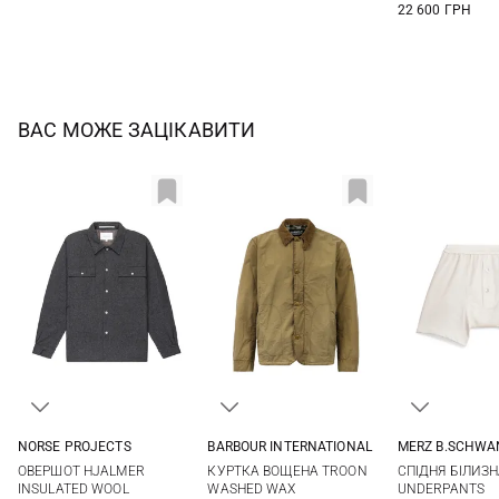
22 600 ГРН
ВАС МОЖЕ ЗАЦІКАВИТИ
NORSE PROJECTS
BARBOUR INTERNATIONAL
MERZ B.SCHWA
M
L
XL
XXL
M
L
XL
XXL
S
M
ОВЕРШОТ HJALMER
КУРТКА ВОЩЕНА TROON
СПІДНЯ БІЛИЗ
XXL
INSULATED WOOL
WASHED WAX
UNDERPANTS