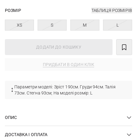
РОЗМІР
ТАБЛИЦЯ РОЗМІРІВ
XS
S
M
L
ДОДАТИ ДО КОШИКУ
ПРИДБАТИ В ОДИН КЛІК
Параметри моделі: Зріст 190см. Груди 94см. Талія
73см. Стегна 93см; На моделі розмір: L
ОПИС
ДОСТАВКА І ОПЛАТА