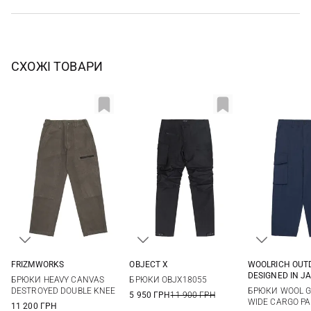
СХОЖІ ТОВАРИ
FRIZMWORKS
OBJECT X
WOOLRICH OUT
M
L
XL
M
L
XL
XXL
S
M
DESIGNED IN J
БРЮКИ HEAVY CANVAS
БРЮКИ OBJX18055
DESTROYED DOUBLE KNEE
БРЮКИ WOOL G
5 950 ГРН
11 900 ГРН
WIDE CARGO P
11 200 ГРН