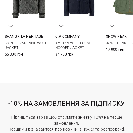
SHANGRI-LA HERITAGE
C.P. COMPANY
SNOW PEAK
M
L
XL
XXL
48
50
52
54
M
КУРТКА VARENNE WOOL
КУРТКА 50 FILI GUM
ЖИЛЕТ TAKIBI 
56
JACKET
HOODED JACKET
17 900 грн
55 300 грн
34 700 грн
-10% НА ЗАМОВЛЕННЯ ЗА ПІДПИСКУ
Підпишіться зараз щоб отримати знижку 10%* на перше
замовлення.
Першими дізнавайтеся про новини, знижки та розпродажі.