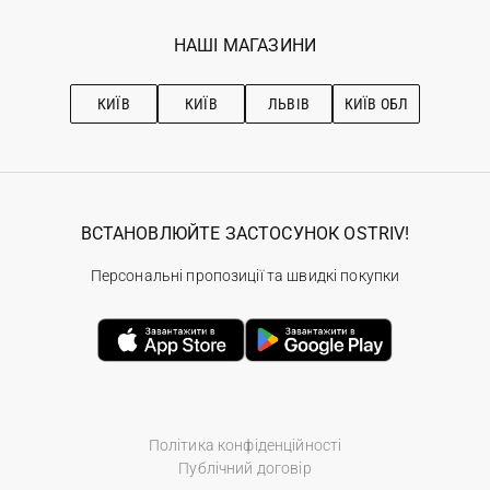
Програма лояльності
Вакансії
Обране
Наші магазини
НАШІ МАГАЗИНИ
Ostriv Club+
Про OSTRIV
Підписка на новини
Рекомендації з догляду
КИЇВ
КИЇВ
ЛЬВІВ
КИЇВ ОБЛ
ВСТАНОВЛЮЙТЕ ЗАСТОСУНОК OSTRIV!
Персональні пропозиції та швидкі покупки
Політика конфіденційності
Публічний договір