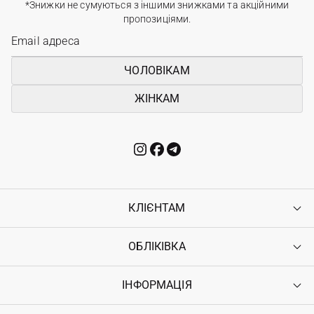
*Знижки не сумуються з іншими знижками та акційними
пропозиціями.
ЧОЛОВІКАМ
ЖІНКАМ
КЛІЄНТАМ
ОБЛІКІВКА
Контакти
Доставка
Оплата
ІНФОРМАЦІЯ
Увійти
Повернення
Реєстрація
Гарантія
Мої замовлення