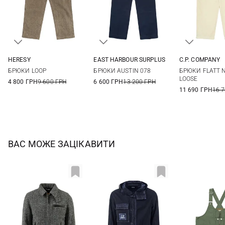
HERESY
EAST HARBOUR SURPLUS
C.P. COMPANY
30
32
34
46
48
50
52
46
48
БРЮКИ LOOP
БРЮКИ AUSTIN 078
БРЮКИ FLATT 
54
LOOSE
4 800 ГРН
9 600 ГРН
6 600 ГРН
13 200 ГРН
11 690 ГРН
16 
ВАС МОЖЕ ЗАЦІКАВИТИ