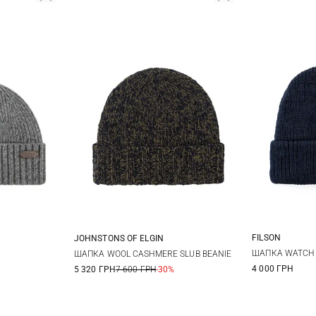
FILSON
JOHNSTONS OF ELGIN
One size
ШАПКА WATCH
ШАПКА WOOL CASHMERE SLUB BEANIE
4 000 ГРН
5 320 ГРН
7 600 ГРН
-30%