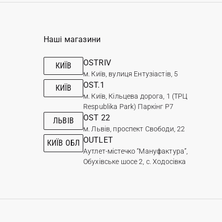
Наші магазини
OSTRIV
КИЇВ
м. Київ, вулиця Ентузіастів, 5
OST.1
КИЇВ
м. Київ, Кільцева дорога, 1 (ТРЦ
Respublika Park) Паркінг Р7
OST 22
ЛЬВІВ
м. Львів, проспект Свободи, 22
OUTLET
КИЇВ ОБЛ
Аутлет-містечко “Мануфактура”,
Обухівське шосе 2, с. Ходосівка