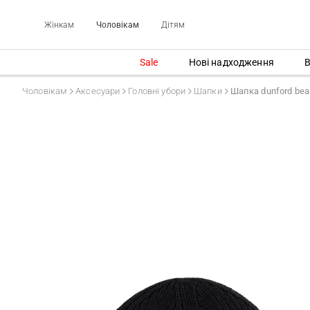
Жінкам
Чоловікам
Дітям
Sale
Нові надходження
В
Чоловікам
Аксесуари
Головні убори
Шапки
Шапка dunford bean