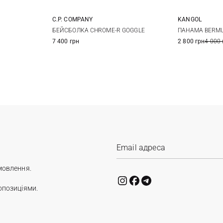
C.P. COMPANY
KANGOL
XL
M
L
XL
S
БЕЙСБОЛКА CHROME-R GOGGLE
ПАНАМА BERMU
7 400 грн
2 800 грн
4 000 
мовлення.
опозиціями.