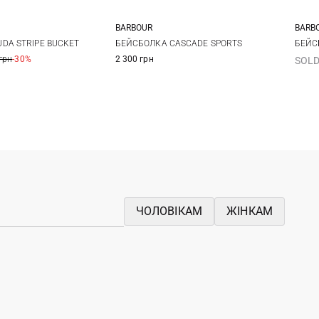
BARBOUR
BARB
M
L
XL
One size
DA STRIPE BUCKET
БЕЙСБОЛКА CASCADE SPORTS
БЕЙС
грн
-30%
2 300 грн
SOLD
ЧОЛОВІКАМ
ЖІНКАМ