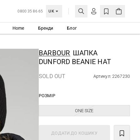
UK
0800 35 86 65
Home
Бренди
Блог
МОЯ ОБЛІКІВКА
УВІЙТИ
BARBOUR
ШАПКА
Ще не зареєстровані?
DUNFORD BEANIE HAT
СТВОРИТИ ОБЛІКІВКУ
SOLD OUT
Артикул: 2267230
РОЗМІР
ONE SIZE
ДОДАТИ ДО КОШИКУ