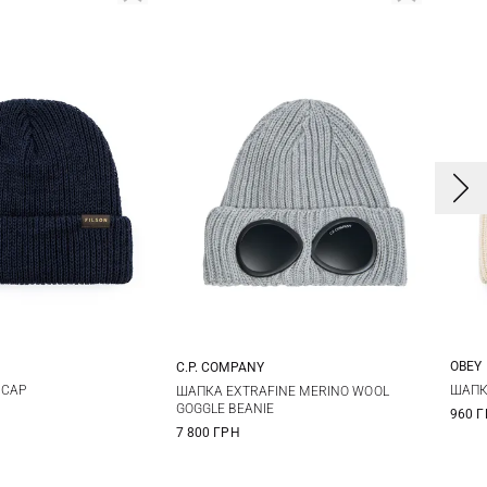
OBEY
C.P. COMPANY
One size
One size
 CAP
ШАПК
ШАПКА EXTRAFINE MERINO WOOL
GOGGLE BEANIE
960 
7 800 ГРН