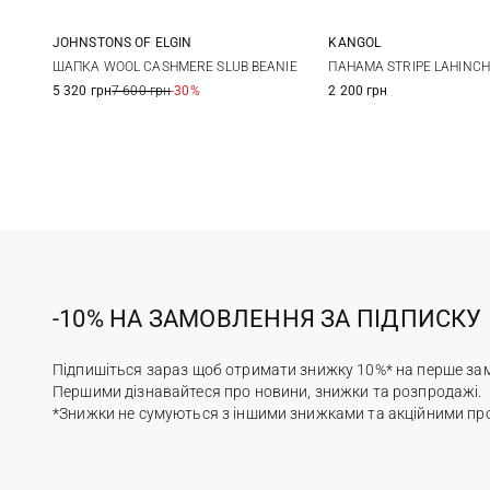
JOHNSTONS OF ELGIN
KANGOL
One size
M
L
ШАПКА WOOL CASHMERE SLUB BEANIE
ПАНАМА STRIPE LAHINCH
5 320 грн
7 600 грн
-30%
2 200 грн
-10% НА ЗАМОВЛЕННЯ ЗА ПІДПИСКУ
Підпишіться зараз щоб отримати знижку 10%* на перше за
Першими дізнавайтеся про новини, знижки та розпродажі.
*Знижки не сумуються з іншими знижками та акційними пр