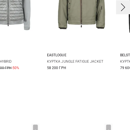
EASTLOGUE
BELS
L
XL
XXL
M
L
XL
L
HYBRID
КУРТКА JUNGLE FATIGUE JACKET
КУРТ
200 ГРН
-50%
58 200 ГРН
79 60