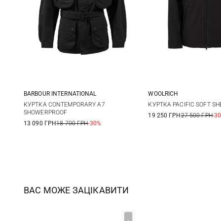
BARBOUR INTERNATIONAL
WOOLRICH
M
L
XL
XXL
M
L
КУРТКА CONTEMPORARY A7
КУРТКА PACIFIC SOFT SH
SHOWERPROOF
19 250 ГРН
27 500 ГРН
-3
3XL
13 090 ГРН
18 700 ГРН
-30%
ВАС МОЖЕ ЗАЦІКАВИТИ