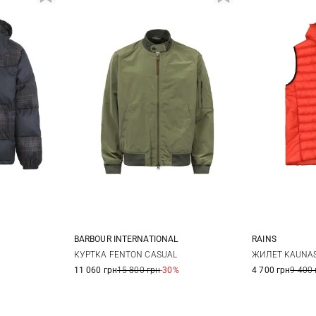
BARBOUR INTERNATIONAL
RAINS
XL
M
L
XL
XXL
S
КУРТКА FENTON CASUAL
ЖИЛЕТ KAUNAS
11 060 грн
15 800 грн
-30%
4 700 грн
9 400 