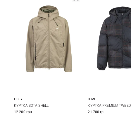
OBEY
DIME
M
L
XL
M
L
КУРТКА SOTA SHELL
КУРТКА PREMIUM TWEED
12 200 грн
21 700 грн