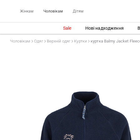
Жінкам
Чоловікам
Дітям
Sale
Нові надходження
В
Чоловікам
Одяг
Верхній одяг
Куртки
куртка Balmy Jacket Fleec