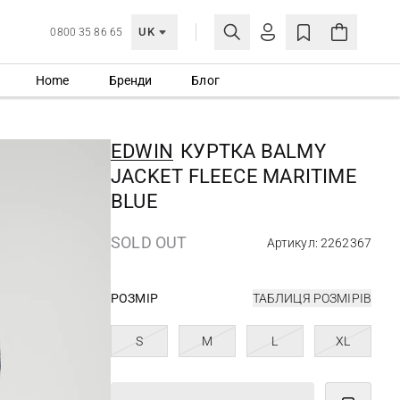
UK
0800 35 86 65
Home
Бренди
Блог
МОЯ ОБЛІКІВКА
УВІЙТИ
EDWIN
КУРТКА BALMY
Ще не зареєстровані?
JACKET FLEECE MARITIME
СТВОРИТИ ОБЛІКІВКУ
BLUE
SOLD OUT
Артикул: 2262367
РОЗМІР
ТАБЛИЦЯ РОЗМІРІВ
S
M
L
XL