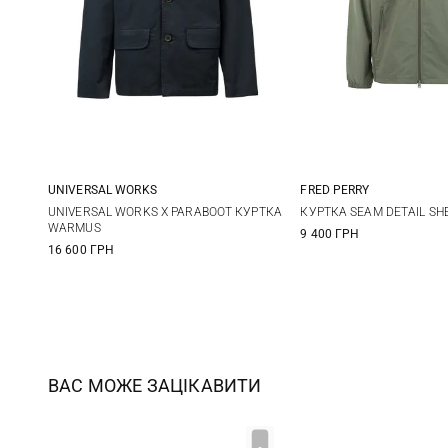
UNIVERSAL WORKS
FRED PERRY
M
L
XL
XXL
S
M
UNIVERSAL WORKS X PARABOOT КУРТКА
КУРТКА SEAM DETAIL SH
WARMUS
9 400 ГРН
16 600 ГРН
ВАС МОЖЕ ЗАЦІКАВИТИ