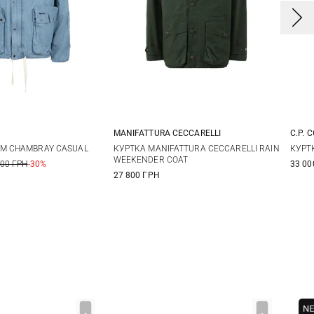
MANIFATTURA CECCARELLI
C.P. 
L
XL
XXL
40
42
44
46
4
M CHAMBRAY CASUAL
КУРТКА MANIFATTURA CECCARELLI RAIN
КУРТ
WEEKENDER COAT
900 ГРН
-30%
33 00
48
5
27 800 ГРН