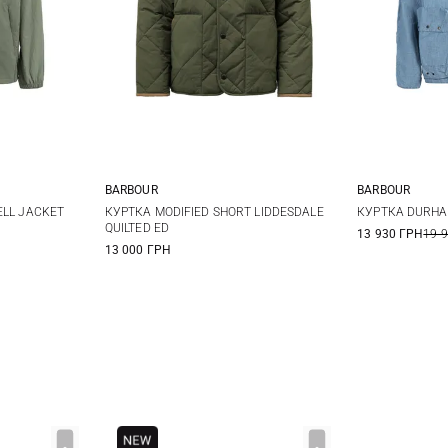
BARBOUR
BARBOUR
L
XL
36
38
40
42
M
ELL JACKET
КУРТКА MODIFIED SHORT LIDDESDALE
КУРТКА DURHA
QUILTED ED
13 930 ГРН
19 
44
13 000 ГРН