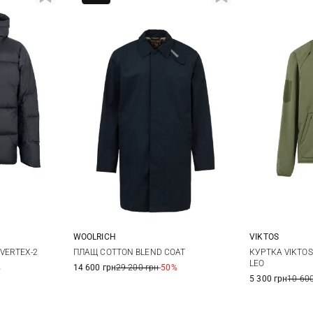
WOOLRICH
VIKTOS
XL
L
S
VERTEX-2
ПЛАЩ COTTON BLEND COAT
КУРТКА VIKTO
LEO
%
14 600 грн
29 200 грн
-50%
XXL
5 300 грн
10 600