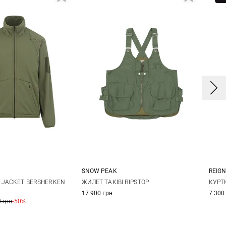
SNOW PEAK
REIG
M
L
XL
M
L
S JACKET BERSHERKEN
ЖИЛЕТ TAKIBI RIPSTOP
КУРТ
17 900 грн
7 300
 грн
-50%