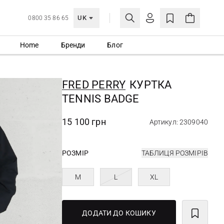
UK
0800 35 86 65
Home
Бренди
Блог
МОЯ ОБЛІКІВКА
УВІЙТИ
FRED PERRY
КУРТКА
Ще не зареєстровані?
TENNIS BADGE
СТВОРИТИ ОБЛІКІВКУ
15 100 грн
Артикул: 2309040
РОЗМІР
ТАБЛИЦЯ РОЗМІРІВ
M
L
XL
ДОДАТИ ДО КОШИКУ