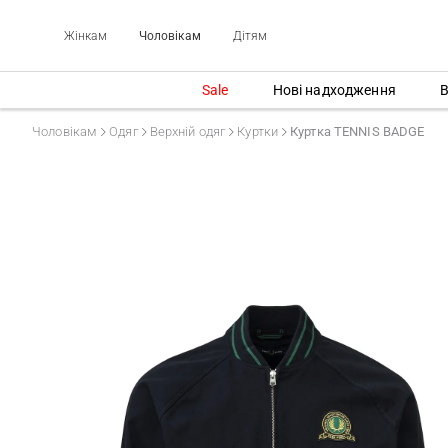
Жінкам
Чоловікам
Дітям
Sale
Нові надходження
В
Чоловікам
Одяг
Верхній одяг
Куртки
Куртка TENNIS BADGE