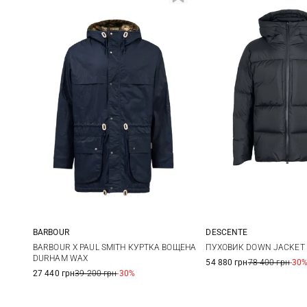
DESCENTE
BARBOUR
M
L
M
L
XL
ПУХОВИК DOWN JACKET 
BARBOUR X PAUL SMITH КУРТКА ВОЩЕНА
DURHAM WAX
54 880 грн
78 400 грн
-30
27 440 грн
39 200 грн
-30%