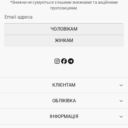
*Знижки не сумуються з іншими знижками та акційними
пропозиціями.
ЧОЛОВІКАМ
ЖІНКАМ
КЛІЄНТАМ
ОБЛІКІВКА
Контакти
Доставка
Оплата
ІНФОРМАЦІЯ
Увійти
Повернення
Реєстрація
Гарантія