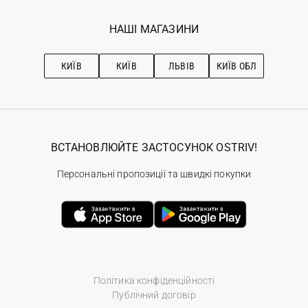
Мої замовлення
Програма лояльності
Вакансії
Обране
Наші магазини
НАШІ МАГАЗИНИ
Ostriv Club+
Про OSTRIV
Підписка на новини
Рекомендації з догляду
КИЇВ
КИЇВ
ЛЬВІВ
КИЇВ ОБЛ
ВСТАНОВЛЮЙТЕ ЗАСТОСУНОК OSTRIV!
Персональні пропозиції та швидкі покупки
Політика конфіденційності
Публічний договір