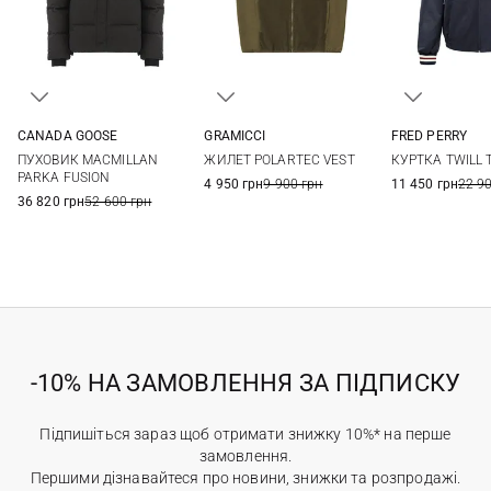
CANADA GOOSE
GRAMICCI
FRED PERRY
M
L
XL
S
M
L
XL
M
L
ПУХОВИК MACMILLAN
ЖИЛЕТ POLARTEC VEST
КУРТКА TWILL 
PARKA FUSION
4 950 грн
9 900 грн
11 450 грн
22 9
36 820 грн
52 600 грн
-10% НА ЗАМОВЛЕННЯ ЗА ПІДПИСКУ
Підпишіться зараз щоб отримати знижку 10%* на перше
замовлення.
Першими дізнавайтеся про новини, знижки та розпродажі.