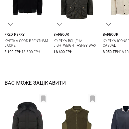
FRED PERRY
BARBOUR
BARBOUR
M
L
XL
M
L
XL
XXL
M
L
КУРТКА CORD BRENTHAM
КУРТКА ВОЩЕНА
КУРТКА ICONS
JACKET
LIGHTWEIGHT ASHBY WAX
CASUAL
8 100 ГРН
13 500 ГРН
18 600 ГРН
8 050 ГРН
16 10
ВАС МОЖЕ ЗАЦІКАВИТИ