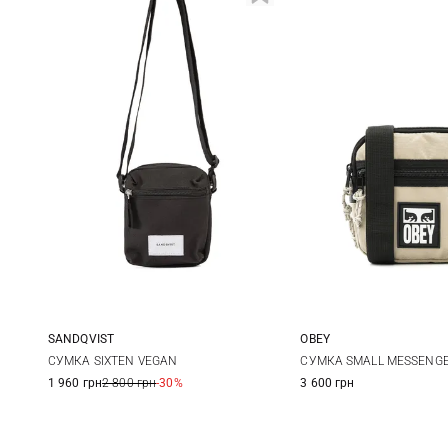
OBEY
SANDQVIST
One Size
13X16X7,5СМ
СУМКА SMALL MESSENG
СУМКА SIXTEN VEGAN
3 600 грн
1 960 грн
2 800 грн
-30%