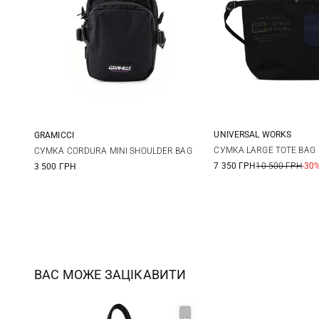
UNIVERSAL WORKS
GRAMICCI
One Size
One Size
СУМКА LARGE TOTE BAG
СУМКА CORDURA MINI SHOULDER BAG
7 350 ГРН
10 500 ГРН
-30
3 500 ГРН
ВАС МОЖЕ ЗАЦІКАВИТИ