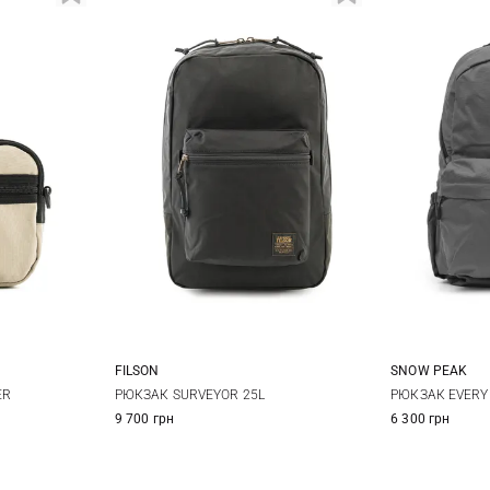
SNOW PEAK
FILSON
One Size
ER
РЮКЗАК EVERY
РЮКЗАК SURVEYOR 25L
6 300 грн
9 700 грн