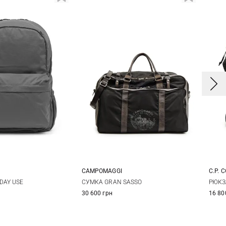
CAMPOMAGGI
C.P. 
One Size
One Size
DAY USE
СУМКА GRAN SASSO
РЮКЗ
30 600 грн
16 80