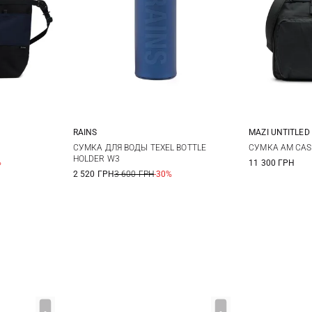
RAINS
MAZI UNTITLED
One Size
СУМКА ДЛЯ ВОДЫ TEXEL BOTTLE
СУМКА AM CAS
HOLDER W3
%
11 300 ГРН
2 520 ГРН
3 600 ГРН
-30%