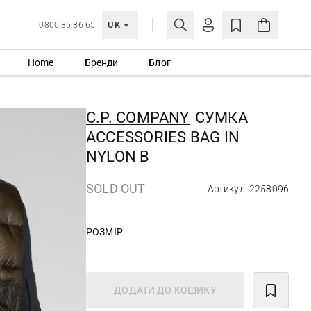
UK
0800 35 86 65
Home
Бренди
Блог
МОЯ ОБЛІКІВКА
УВІЙТИ
C.P. COMPANY
СУМКА
Ще не зареєстровані?
ACCESSORIES BAG IN
СТВОРИТИ ОБЛІКІВКУ
NYLON B
SOLD OUT
Артикул: 2258096
РОЗМІР
ДОДАТИ ДО КОШИКУ