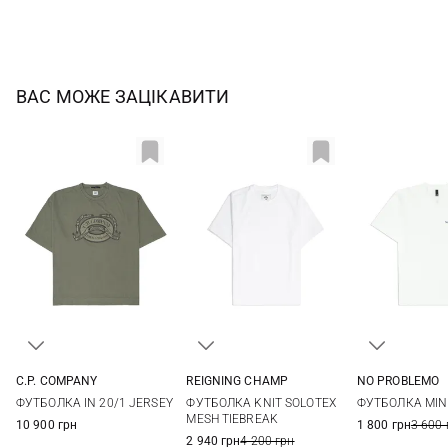
ВАС МОЖЕ ЗАЦІКАВИТИ
REIGNING CHAMP
C.P. COMPANY
NO PROBLEMO
M
L
XL
XXL
M
L
XL
S
M
ФУТБОЛКА KNIT SOLOTEX
ФУТБОЛКА IN 20/1 JERSEY
ФУТБОЛКА MIN
MESH TIEBREAK
10 900 грн
1 800 грн
3 600 
2 940 грн
4 200 грн