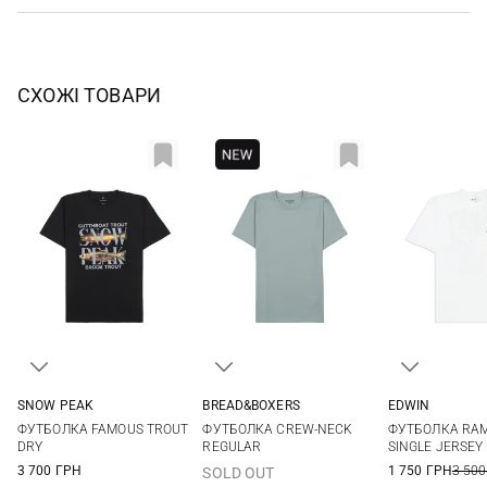
СХОЖІ ТОВАРИ
SNOW PEAK
BREAD&BOXERS
EDWIN
M
L
XL
XXL
M
XS
S
ФУТБОЛКА FAMOUS TROUT
ФУТБОЛКА CREW-NECK
ФУТБОЛКА RAM
XL
XXL
DRY
REGULAR
SINGLE JERSEY
3 700 ГРН
1 750 ГРН
3 500
SOLD OUT