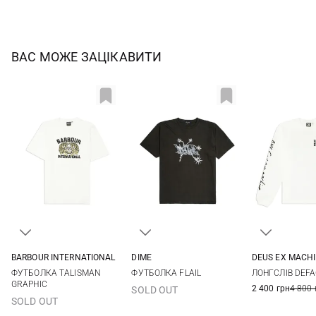
ВАС МОЖЕ ЗАЦІКАВИТИ
BARBOUR INTERNATIONAL
DIME
DEUS EX MACH
M
L
XL
XXL
M
L
XL
S
M
ФУТБОЛКА TALISMAN
ФУТБОЛКА FLAIL
ЛОНГСЛІВ DEF
GRAPHIC
2 400 грн
4 800 
SOLD OUT
SOLD OUT