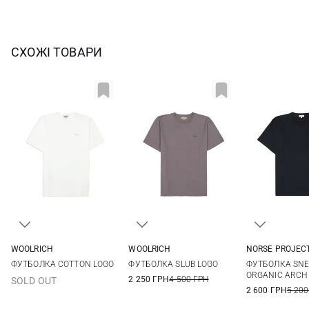
СХОЖІ ТОВАРИ
WOOLRICH
WOOLRICH
NORSE PROJEC
M
L
XL
XXL
M
L
XL
XXL
M
L
ФУТБОЛКА COTTON LOGO
ФУТБОЛКА SLUB LOGO
ФУТБОЛКА SN
3XL
ORGANIC ARCH 
2 250 ГРН
4 500 ГРН
SOLD OUT
2 600 ГРН
5 200