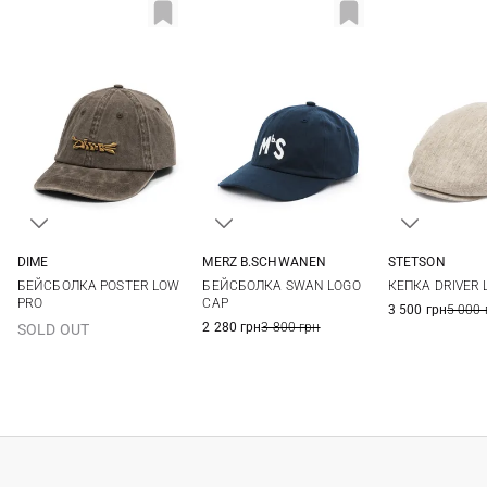
DIME
MERZ B.SCHWANEN
STETSON
One size
One size
57
58
БЕЙСБОЛКА POSTER LOW
БЕЙСБОЛКА SWAN LOGO
КЕПКА DRIVER 
61
62
PRO
CAP
3 500 грн
5 000 
2 280 грн
3 800 грн
SOLD OUT