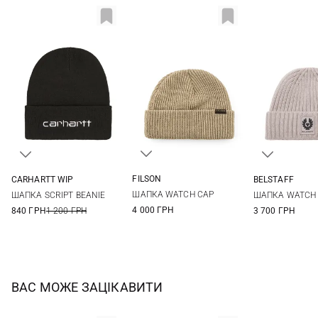
FILSON
CARHARTT WIP
BELSTAFF
One size
One size
One si
ШАПКА WATCH CAP
ШАПКА SCRIPT BEANIE
ШАПКА WATCH 
4 000 ГРН
840 ГРН
1 200 ГРН
3 700 ГРН
ВАС МОЖЕ ЗАЦІКАВИТИ