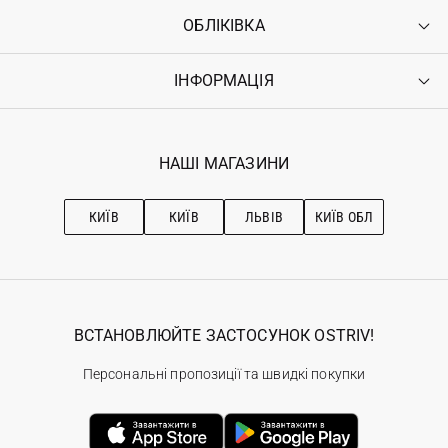
ОБЛІКІВКА
Контакти
Доставка
Оплата
ІНФОРМАЦІЯ
Увійти
Повернення
Реєстрація
Гарантія
Мої замовлення
Програма лояльності
Вакансії
Обране
Наші магазини
НАШІ МАГАЗИНИ
Ostriv Club+
Про OSTRIV
Підписка на новини
Рекомендації з догляду
КИЇВ
КИЇВ
ЛЬВІВ
КИЇВ ОБЛ
ВСТАНОВЛЮЙТЕ ЗАСТОСУНОК OSTRIV!
Персональні пропозиції та швидкі покупки