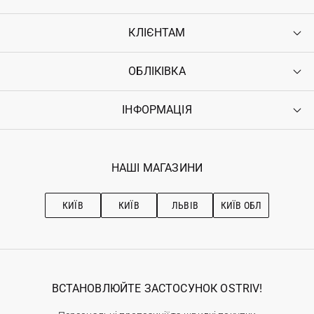
КЛІЄНТАМ
ОБЛІКІВКА
Контакти
Доставка
Оплата
ІНФОРМАЦІЯ
Увійти
Повернення
Реєстрація
Гарантія
Мої замовлення
Програма лояльності
Вакансії
Обране
Наші магазини
НАШІ МАГАЗИНИ
Ostriv Club+
Про OSTRIV
Підписка на новини
Рекомендації з догляду
КИЇВ
КИЇВ
ЛЬВІВ
КИЇВ ОБЛ
ВСТАНОВЛЮЙТЕ ЗАСТОСУНОК OSTRIV!