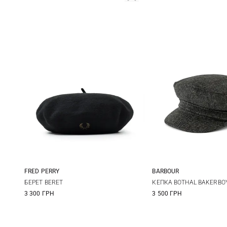
FRED PERRY
BARBOUR
One size
S
M
БЕРЕТ BERET
КЕПКА BOTHAL BAKERBO
3 300 ГРН
3 500 ГРН