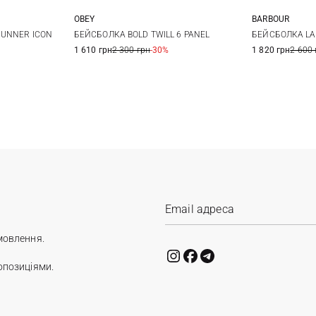
OBEY
BARBOUR
One size
RUNNER ICON
БЕЙСБОЛКА BOLD TWILL 6 PANEL
БЕЙСБОЛКА L
1 610 грн
2 300 грн
-30%
1 820 грн
2 600 
мовлення.
опозиціями.