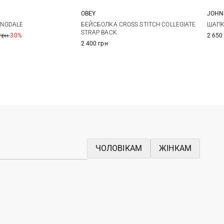
OBEY
JOHN
One size
One size
ANGDALE
БЕЙСБОЛКА CROSS STITCH COLLEGIATE
ШАПК
STRAP BACK
грн
-30%
2 650
2 400 грн
ЧОЛОВІКАМ
ЖІНКАМ