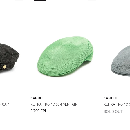
KANGOL
KANGOL
L
M
L
XL
M
Y CAP
КЕПКА TROPIC 504 VENTAIR
КЕПКА TROPIC 
2 700 ГРН
SOLD OUT