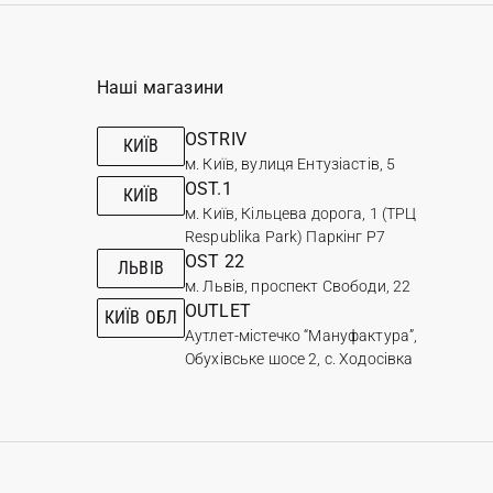
Наші магазини
OSTRIV
КИЇВ
м. Київ, вулиця Ентузіастів, 5
OST.1
КИЇВ
м. Київ, Кільцева дорога, 1 (ТРЦ
Respublika Park) Паркінг Р7
OST 22
ЛЬВІВ
м. Львів, проспект Свободи, 22
OUTLET
КИЇВ ОБЛ
Аутлет-містечко “Мануфактура”,
Обухівське шосе 2, с. Ходосівка