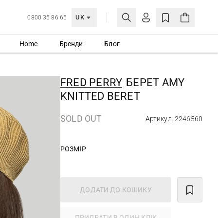
UK
0800 35 86 65
Home
Бренди
Блог
МОЯ ОБЛІКІВКА
УВІЙТИ
FRED PERRY
БЕРЕТ AMY
Ще не зареєстровані?
KNITTED BERET
СТВОРИТИ ОБЛІКІВКУ
SOLD OUT
Артикул: 2246560
РОЗМІР
ДОДАТИ ДО КОШИКУ
ПРИДБАТИ В ОДИН КЛІК