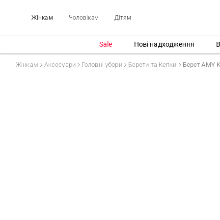
Жінкам
Чоловікам
Дітям
Sale
Нові надходження
В
Жінкам
Аксесуари
Головні убори
Берети та Кепки
Берет AMY 