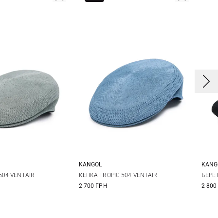
KANGOL
KANG
L
XL
M
L
XL
S
504 VENTAIR
КЕПКА TROPIC 504 VENTAIR
БЕРЕ
2 700 ГРН
2 800