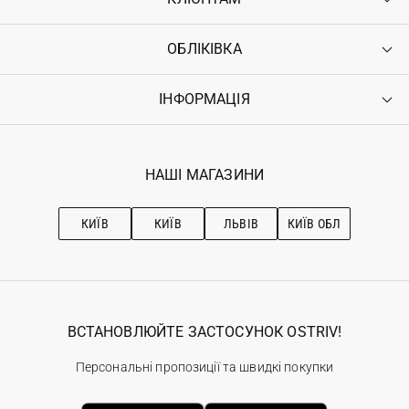
ОБЛІКІВКА
Контакти
Доставка
Оплата
ІНФОРМАЦІЯ
Увійти
Повернення
Реєстрація
Гарантія
Мої замовлення
Програма лояльності
Вакансії
Обране
Наші магазини
НАШІ МАГАЗИНИ
Ostriv Club+
Про OSTRIV
Підписка на новини
Рекомендації з догляду
КИЇВ
КИЇВ
ЛЬВІВ
КИЇВ ОБЛ
ВСТАНОВЛЮЙТЕ ЗАСТОСУНОК OSTRIV!
Персональні пропозиції та швидкі покупки