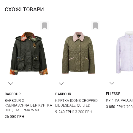
СХОЖІ ТОВАРИ
ELLESSE
BARBOUR
BARBOUR
8
10
6
8
10
12
8
10
12
14
КУРТКА VALGA
BARBOUR X
КУРТКА ICONS CROPPED
14
KSENIASCHNAIDER КУРТКА
LIDDESDALE QUILTED
3 850 ГРН
7 700
ВОЩЕНА ERMA WAX
9 240 ГРН
13 200 ГРН
26 000 ГРН