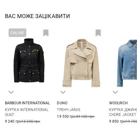
ВАС МОЖЕ ЗАЦІКАВИТИ
BARBOUR INTERNATIONAL
DUNO
WOOLRICH
8
10
12
14
40
42
44
XS
S
КУРТКА INTERNATIONAL
ТРЕНЧ JANIS
КУРТКА ДЖИНС
QUILT
CHORE JACKET
19 550 грн
39 100 грн
9 240 грн
13 200 грн
9 850 грн
19 700