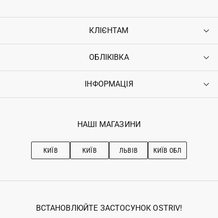
КЛІЄНТАМ
ОБЛІКІВКА
Контакти
Доставка
Оплата
ІНФОРМАЦІЯ
Увійти
Повернення
Реєстрація
Гарантія
Мої замовлення
Програма лояльності
Вакансії
Обране
Наші магазини
НАШІ МАГАЗИНИ
Ostriv Club+
Про OSTRIV
Підписка на новини
Рекомендації з догляду
КИЇВ
КИЇВ
ЛЬВІВ
КИЇВ ОБЛ
ВСТАНОВЛЮЙТЕ ЗАСТОСУНОК OSTRIV!