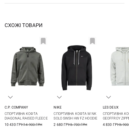
СХОЖІ ТОВАРИ
C.P. COMPANY
NIKE
LES DEUX
M
L
XL
S
M
L
XL
M
L
СПОРТИВНА КОФТА
СПОРТИВНА КОФТА M NK
СПОРТИВНА К
XXL
3XL
DIAGONAL RAISED FLEECE
SOLO SWSH HW FZ HOODIE
GEOFFROY ZIPP
10 430 ГРН
14 900 ГРН
2 680 ГРН
6 700 ГРН
4 830 ГРН
6 900