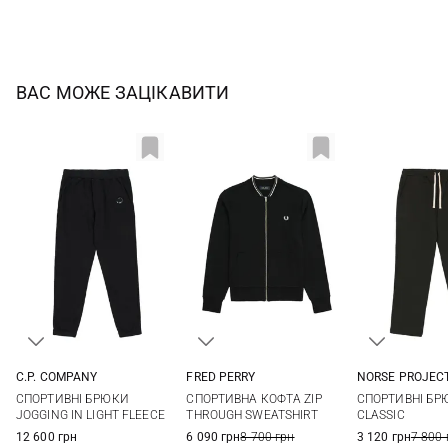
ВАС МОЖЕ ЗАЦІКАВИТИ
NORSE PROJEC
C.P. COMPANY
FRED PERRY
M
L
M
L
XL
XXL
S
M
L
M
СПОРТИВНІ БР
СПОРТИВНІ БРЮКИ
СПОРТИВНА КОФТА ZIP
XXL
L
XL
CLASSIC
JOGGING IN LIGHT FLEECE
THROUGH SWEATSHIRT
3 120 грн
7 800 
12 600 грн
6 090 грн
8 700 грн