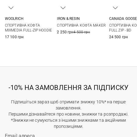
IRON & RESIN
WOOLRICH
CANADA GOOS
M
L
XL
M
L
XL
XXL
M
L
СПОРТИВНА КОФТА MAKER
СПОРТИВНА КОФТА
СПОРТИВНА КО
3XL
MIXMEDIA FULL-ZIP HOODIE
FULL ZIP - BD
2 250 грн
4 500 грн
17 100 грн
24 500 грн
-10% НА ЗАМОВЛЕННЯ ЗА ПІДПИСКУ
Підпишіться зараз щоб отримати знижку 10%* на перше
замовлення.
Першими дізнавайтеся про новини, знижки та розпродажі.
*Знижки не сумуються з іншими знижками та акційними
пропозиціями.