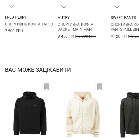
FRED PERRY
AUTRY
SWEET PANTS
S
M
L
XL
M
L
XL
XXL
XS
S
СПОРТИВНА КОФТА TAPED
СПОРТИВНА КОФТА
СПОРТИВНА КО
XXL
XL
JACKET MAIN MAN
PANTS PULL ZI
7 500 ГРН
8 450 ГРН
16 900 ГРН
4 120 ГРН
10 30
ВАС МОЖЕ ЗАЦІКАВИТИ