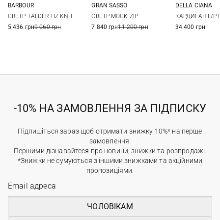
BARBOUR
GRAN SASSO
DELLA CIANA
M
L
XL
XXL
48
50
52
54
48
50
СВЕТР TALDER HZ KNIT
СВЕТР MOCK ZIP
КАРДИГАН L/P F
56
58
56
58
5 436 грн
9 060 грн
7 840 грн
11 200 грн
34 400 грн
-10% НА ЗАМОВЛЕННЯ ЗА ПІДПИСКУ
Підпишіться зараз щоб отримати знижку 10%* на перше
замовлення.
Першими дізнавайтеся про новини, знижки та розпродажі.
*Знижки не сумуються з іншими знижками та акційними
пропозиціями.
ЧОЛОВІКАМ