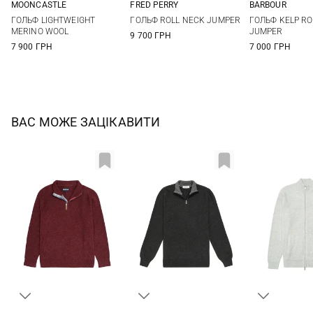
MOONCASTLE
FRED PERRY
BARBOUR
M
L
XL
M
L
XL
S
M
ГОЛЬФ LIGHTWEIGHT
ГОЛЬФ ROLL NECK JUMPER
ГОЛЬФ KELP RO
XXL
MERINO WOOL
JUMPER
9 700 ГРН
7 900 ГРН
7 000 ГРН
ВАС МОЖЕ ЗАЦІКАВИТИ