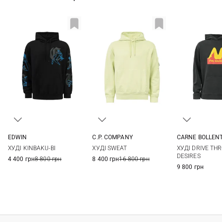
EDWIN
C.P. COMPANY
CARNE BOLLEN
S
M
L
XL
XS
S
M
L
S
M
ХУДІ KINBAKU-BI
ХУДІ SWEAT
ХУДІ DRIVE TH
XXL
XL
XXL
DESIRES
4 400 грн
8 800 грн
8 400 грн
16 800 грн
9 800 грн