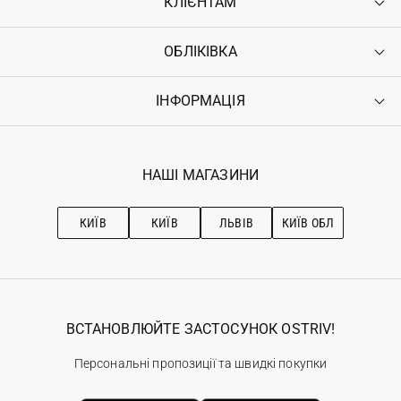
КЛІЄНТАМ
ОБЛІКІВКА
Контакти
Доставка
Оплата
ІНФОРМАЦІЯ
Увійти
Повернення
Реєстрація
Гарантія
Мої замовлення
Програма лояльності
Вакансії
Обране
Наші магазини
НАШІ МАГАЗИНИ
Ostriv Club+
Про OSTRIV
Підписка на новини
Рекомендації з догляду
КИЇВ
КИЇВ
ЛЬВІВ
КИЇВ ОБЛ
ВСТАНОВЛЮЙТЕ ЗАСТОСУНОК OSTRIV!
Персональні пропозиції та швидкі покупки