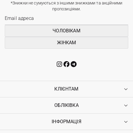
*Знижки не сумуються з іншими знижками та акційними
пропозиціями.
ЧОЛОВІКАМ
ЖІНКАМ
КЛІЄНТАМ
ОБЛІКІВКА
Контакти
Доставка
Оплата
ІНФОРМАЦІЯ
Увійти
Повернення
Реєстрація
Гарантія