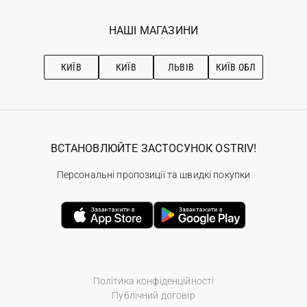
Мої замовлення
Програма лояльності
Вакансії
Обране
Наші магазини
НАШІ МАГАЗИНИ
Ostriv Club+
Про OSTRIV
Підписка на новини
Рекомендації з догляду
КИЇВ
КИЇВ
ЛЬВІВ
КИЇВ ОБЛ
ВСТАНОВЛЮЙТЕ ЗАСТОСУНОК OSTRIV!
Персональні пропозиції та швидкі покупки
Політика конфіденційності
Публічний договір