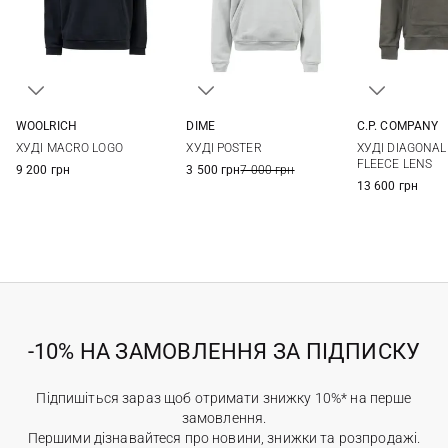
WOOLRICH
DIME
C.P. COMPANY
M
L
XL
XXL
S
M
L
XL
S
M
ХУДІ MACRO LOGO
ХУДІ POSTER
ХУДІ DIAGONAL
3XL
XXL
FLEECE LENS
9 200 грн
3 500 грн
7 000 грн
13 600 грн
-10% НА ЗАМОВЛЕННЯ ЗА ПІДПИСКУ
Підпишіться зараз щоб отримати знижку 10%* на перше
замовлення.
Першими дізнавайтеся про новини, знижки та розпродажі.