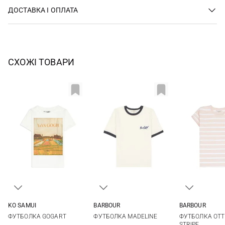
ДОСТАВКА І ОПЛАТА
СХОЖІ ТОВАРИ
KO SAMUI
BARBOUR
BARBOUR
XS
S
M
L
8
10
12
14
8
10
ФУТБОЛКА GOGART
ФУТБОЛКА MADELINE
ФУТБОЛКА OT
XL
16
STRIPE