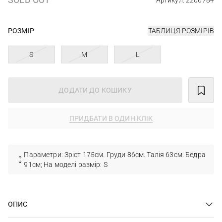
Артикул: 2206784
РОЗМІР
ТАБЛИЦЯ РОЗМІРІВ
S
M
L
ДОДАТИ ДО КОШИКУ
ПРИДБАТИ В ОДИН КЛІК
Параметри: Зріст 175см. Груди 86см. Талія 63см. Бедра
91см; На моделі размір: S
ОПИС