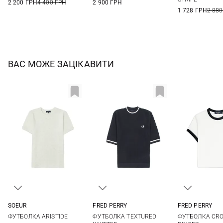
2 200 ГРН
4 400 ГРН
2 900 ГРН
1 728 ГРН
2 880
ВАС МОЖЕ ЗАЦІКАВИТИ
FRED PERRY
SOEUR
FRED PERRY
6
8
34
36
38
40
6
8
10
12
ФУТБОЛКА CR
ФУТБОЛКА ARISTIDE
ФУТБОЛКА TEXTURED
42
14