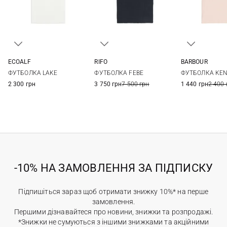
ECOALF
RIFO
BARBOUR
XS
S
M
L
XS
S
M
L
8
10
ФУТБОЛКА LAKE
ФУТБОЛКА FEBE
ФУТБОЛКА KE
XL
2 300 грн
3 750 грн
7 500 грн
1 440 грн
2 400 
-10% НА ЗАМОВЛЕННЯ ЗА ПІДПИСКУ
Підпишіться зараз щоб отримати знижку 10%* на перше
замовлення.
Першими дізнавайтеся про новини, знижки та розпродажі.
*Знижки не сумуються з іншими знижками та акційними