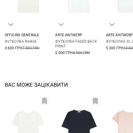
OFFICINE GENERALE
ARTE ANTWERP
ARTE ANTWERP
XS
S
M
L
S
M
L
XL
XS
S
ФУТБОЛКА RIHAM
ФУТБОЛКА FADED BACK
ФУТБОЛКА 32 
PRINT
3 600 ГРН
7 200 ГРН
5 300 ГРН
10 60
2 000 ГРН
4 000 ГРН
ВАС МОЖЕ ЗАЦІКАВИТИ