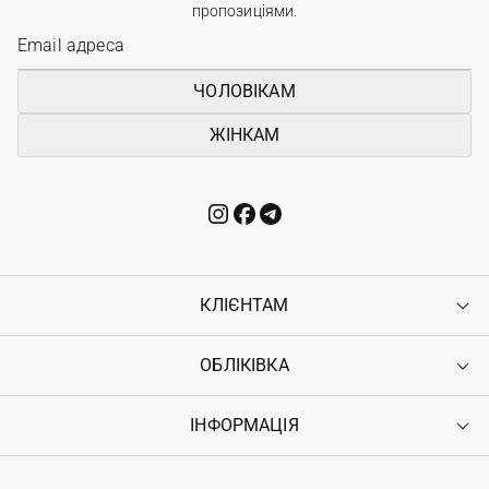
пропозиціями.
ЧОЛОВІКАМ
ЖІНКАМ
КЛІЄНТАМ
ОБЛІКІВКА
Контакти
Доставка
Оплата
ІНФОРМАЦІЯ
Увійти
Повернення
Реєстрація
Гарантія
Мої замовлення
Програма лояльності
Вакансії