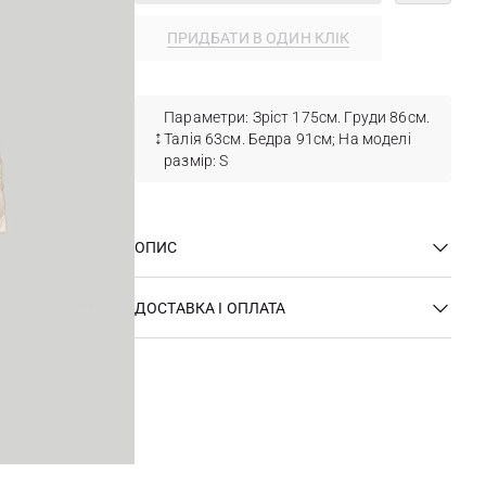
ПРИДБАТИ В ОДИН КЛІК
Параметри: Зріст 175см. Груди 86см.
Талія 63см. Бедра 91см; На моделі
размір: S
ОПИС
ДОСТАВКА І ОПЛАТА