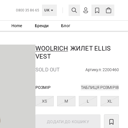
UK
0800 35 86 65
Home
Бренди
Блог
МОЯ ОБЛІКІВКА
УВІЙТИ
WOOLRICH
ЖИЛЕТ ELLIS
Ще не зареєстровані?
VEST
СТВОРИТИ ОБЛІКІВКУ
SOLD OUT
Артикул: 2200460
РОЗМІР
ТАБЛИЦЯ РОЗМІРІВ
XS
M
L
XL
ДОДАТИ ДО КОШИКУ