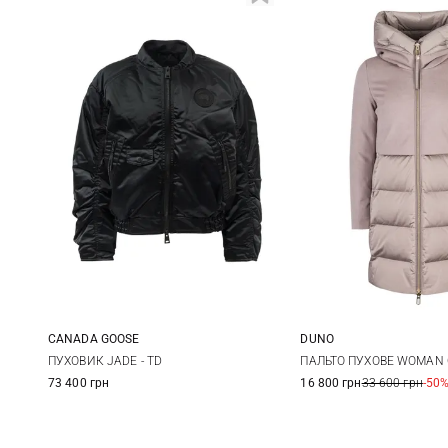
CANADA GOOSE
DUNO
S
M
L
38
40
ПУХОВИК JADE - TD
ПАЛЬТО ПУХОВЕ WOMAN 
73 400 грн
16 800 грн
33 600 грн
-50
46