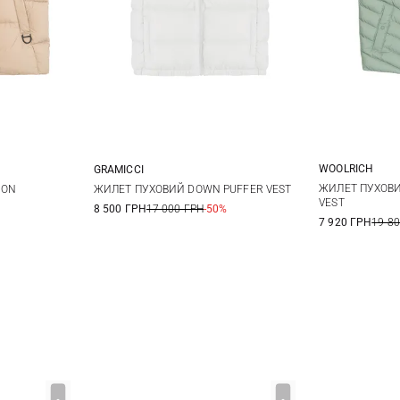
WOOLRICH
GRAMICCI
XS
M
L
XS
S
M
L
ЖИЛЕТ ПУХОВИ
ION
ЖИЛЕТ ПУХОВИЙ DOWN PUFFER VEST
VEST
8 500 ГРН
17 000 ГРН
-50%
XL
7 920 ГРН
19 8