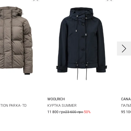
E
WOOLRICH
CANA
M
L
XL
XXS
XS
S
M
S
TION PARKA- TD
КУРТКА SUMMER
ПАЛЬТ
11 800 грн
23 600 грн
-50%
95 10