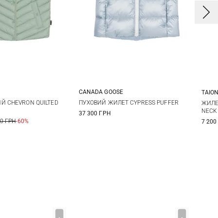
CANADA GOOSE
TAIO
S
M
L
XS
S
M
X
Й CHEVRON QUILTED
ПУХОВИЙ ЖИЛЕТ CYPRESS PUFFER
ЖИЛЕТ
NECK
37 300 ГРН
X
00 ГРН
-60%
7 200