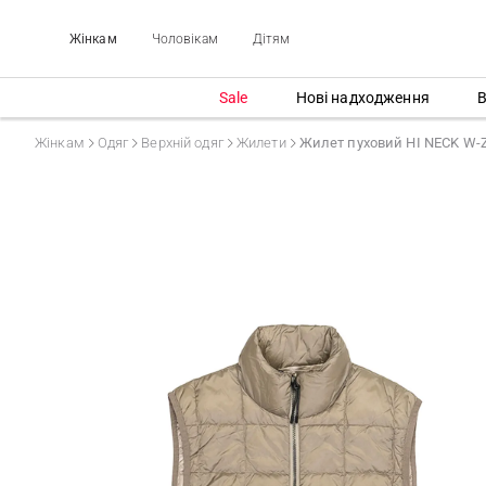
Жінкам
Чоловікам
Дітям
Sale
Нові надходження
В
Жінкам
Одяг
Верхній одяг
Жилети
Жилет пуховий HI NECK W-