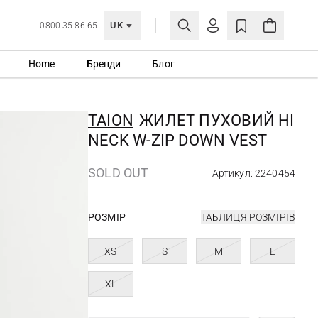
UK
0800 35 86 65
Home
Бренди
Блог
МОЯ ОБЛІКІВКА
УВІЙТИ
TAION
ЖИЛЕТ ПУХОВИЙ HI
Ще не зареєстровані?
NECK W-ZIP DOWN VEST
СТВОРИТИ ОБЛІКІВКУ
SOLD OUT
Артикул: 2240454
РОЗМІР
ТАБЛИЦЯ РОЗМІРІВ
XS
S
M
L
XL