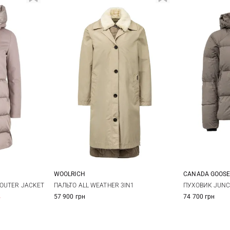
WOOLRICH
CANADA GOOS
42
44
S
M
L
XL
S
OUTER JACKET
ПАЛЬТО ALL WEATHER 3IN1
ПУХОВИК JUNC
%
57 900 грн
74 700 грн