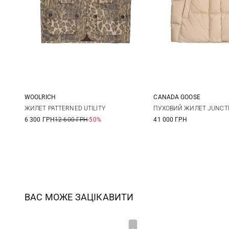
WOOLRICH
CANADA GOOSE
S
XS
S
ЖИЛЕТ PATTERNED UTILITY
ПУХОВИЙ ЖИЛЕТ JUNCT
6 300 ГРН
12 600 ГРН
-50%
41 000 ГРН
ВАС МОЖЕ ЗАЦІКАВИТИ